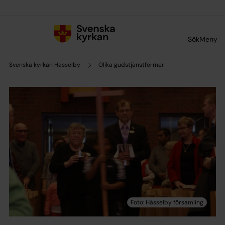
Till innehållet
Till undermeny
Sök
Meny
Svenska kyrkan Hässelby
Olika gudstjänstformer