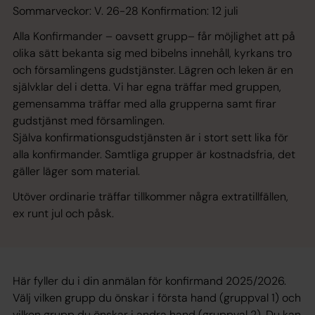
Sommarveckor: V. 26-28 Konfirmation: 12 juli
Alla Konfirmander – oavsett grupp– får möjlighet att på
olika sätt bekanta sig med bibelns innehåll, kyrkans tro
och församlingens gudstjänster. Lägren och leken är en
självklar del i detta. Vi har egna träffar med gruppen,
gemensamma träffar med alla grupperna samt firar
gudstjänst med församlingen.
Själva konfirmationsgudstjänsten är i stort sett lika för
alla konfirmander. Samtliga grupper är kostnadsfria, det
gäller läger som material.
Utöver ordinarie träffar tillkommer några extratillfällen,
ex runt jul och påsk.
Här fyller du i din anmälan för konfirmand 2025/2026.
Välj vilken grupp du önskar i första hand (gruppval 1) och
vilken grupp du önskar i andra hand (gruppval 2). Du kan