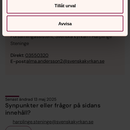
Tillåt urval
Avvisa
Alma Andersson
Församlingassistent, Svenska kyrkan i Harplinge
Steninge
Direkt:
03550320
alma.andersson2@svenskakyrkan.se
E-post:
Senast ändrad 13 maj 2025
Synpunkter eller frågor på sidans
innehåll?
harplinge.steninge@svenskakyrkan.se