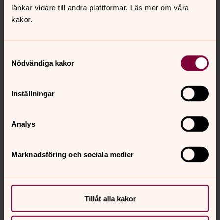
Direkt:
035 150 998
Mobil:
0702171553
länkar vidare till andra plattformar. Läs mer om våra
fredrik.erlandsson@svenskakyrkan.se
E-post:
kakor.
Mer om Fredrik Erlandsson
Pedagog
Samtyckesval
Nödvändiga kakor
Inställningar
Analys
Marknadsföring och sociala medier
Tillåt alla kakor