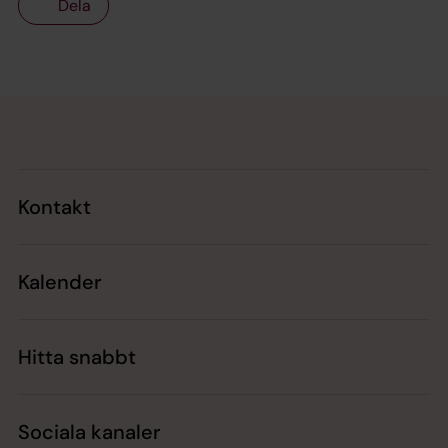
Dela
Tillbaka till toppen
Tillbaka till innehållet
Kontakt
Kalender
Hitta snabbt
Sociala kanaler