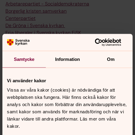
Arbetarepartiet - Socialdemokraterna
Borgerlig kristen samverkan
Centerpartiet
De Gröna i Svenska kyrkan
Fria liberaler i Svenska kyrkan FiSK
Frimodig kyrka
Himmel och Jord
Listan i Härnösands stift
Samtycke
Information
Om
Partipolitiskt obundna i Svenska kyrkan
Sverigedemokrater i Svenska kyrkan
Vänstern i Svenska kyrkan
Vi använder kakor
Öppen kyrka - en kyrka för alla
Vissa av våra kakor (cookies) är nödvändiga för att
webbplatsen ska fungera. Här finns också kakor för
Kyrkofullmäktige
analys och kakor som förbättrar din användarupplevelse,
Här kan du se vilka nomineringsgrupper som ställer upp
samt kakor som används för marknadsföring och när vi
lokalt, till kyrkofullmäkte i pastorat och församling.
länkar vidare till andra plattformar. Läs mer om våra
Nomineringsgrupper i valet till kyrkofullmäktige
(excel-
kakor.
fil)