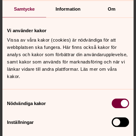
Samtycke
Information
Om
Vi använder kakor
Vissa av våra kakor (cookies) är nödvändiga för att
webbplatsen ska fungera. Här finns också kakor för
analys och kakor som förbättrar din användarupplevelse,
samt kakor som används för marknadsföring och när vi
länkar vidare till andra plattformar. Läs mer om våra
kakor.
Samtyckesval
Nödvändiga kakor
Senast ändrad 25 oktober 2016
Synpunkter eller frågor på sidans
innehåll?
Inställningar
harnosand.stift@svenskakyrkan.se