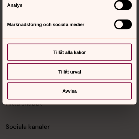
Dela
Analys
Marknadsföring och sociala medier
Tillbaka till toppen
Tillbaka till innehållet
Tillåt alla kakor
Kontakt
Tillåt urval
Kalender
Avvisa
Hitta snabbt
Sociala kanaler