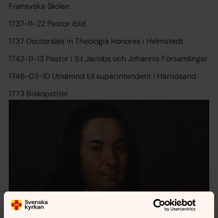
Fransyska Skolan
1737-11-22 Pastor ibid
1737 Doctorales in Theologia Honores i Helmstedt
1742-11-13 Pastor i S:t Jacobs och Johannis Församlingar
1746-03-10 Utnämnd till superintendent i Härnösand
1773 Biskopstitel