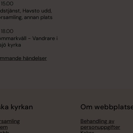
 15.00
udstjänst, Havsto udd,
rsamling, annan plats
 18.00
ommarkväll - Vandrare i
ksjö kyrka
kommande händelser
ka kyrkan
Om webbplats
örsamling
Behandling av
lem
personuppgifter