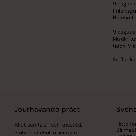
9 augusti
Friluftsg
Hemsö fö
9 augusti
Musik i s
tiden, Vi
Se fler 
Jourhavande präst
Svens
Hitta f
Akut samtals- och krisstöd.
Bli med
Prata eller chatta anonymt