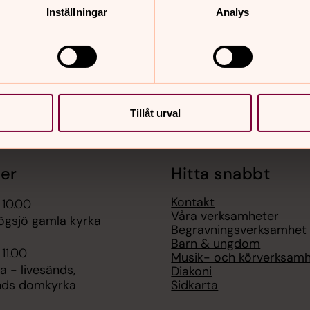
Inställningar
Analys
Tillåt urval
er
Hitta snabbt
Kontakt
 10.00
Våra verksamheter
ögsjö gamla kyrka
Begravningsverksamhet
Barn & ungdom
 11.00
Musik- och körverksam
 - livesänds,
Diakoni
Sidkarta
nds domkyrka