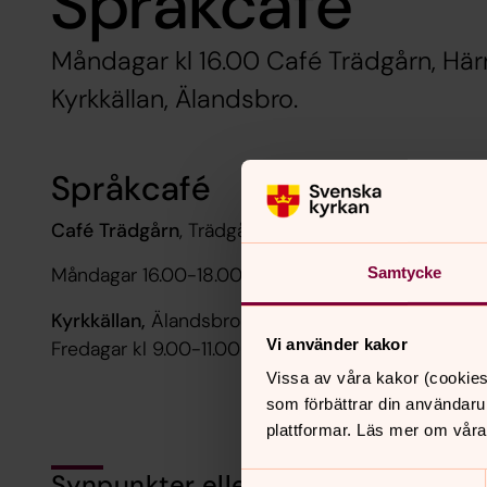
Språkcafé
Måndagar kl 16.00 Café Trädgårn, Här
Kyrkkällan, Älandsbro.
Språkcafé
Café Trädgårn
, Trädgårdsg. Härnösand
Måndagar 16.00-18.00
Samtycke
Kyrkkällan,
Älandsbro
Vi använder kakor
Fredagar kl 9.00-11.00
Vissa av våra kakor (cookies
som förbättrar din användaru
plattformar. Läs mer om våra
Synpunkter eller frågor på sidans i
Samtyckesval