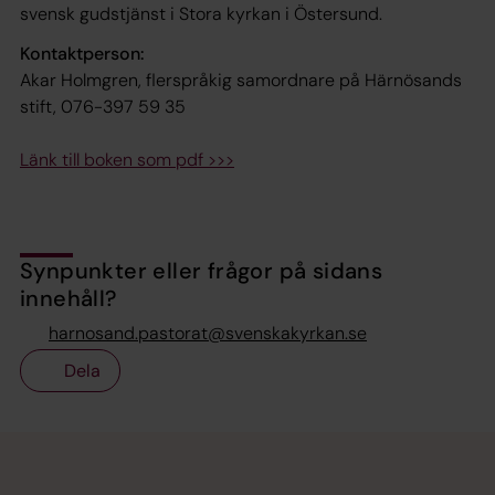
svensk gudstjänst i Stora kyrkan i Östersund.
Kontaktperson:
Akar Holmgren, flerspråkig samordnare på Härnösands
stift, 076-397 59 35
Länk till boken som pdf >>>
Synpunkter eller frågor på sidans
innehåll?
harnosand.pastorat@svenskakyrkan.se
Dela
Tillbaka till toppen
Tillbaka till innehållet