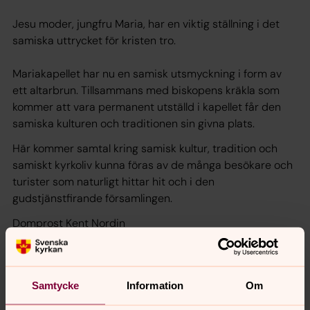
Jesu moder, jungfru Maria, har en viktig ställning i det
samiska uttrycket för kristen tro.
Mariakapellet har nu en samisk utsmyckning i form av
ett altarbrun. Tillsammans med biskopens kräkla som
kommer att vara permanent utställd i kapellet får den
samiska kulturen och traditionen sin givna plats.
Här kommer samtal kring samisk kultur, tradition och
samiskt kyrkoliv kunna föras av de många besökare och
turister som naturligt hittar hit och i den
gudstjänstfirande församlingen.
Domprost Kent Nordin
Samtycke
Information
Om
Sydsamisk historia i bok om