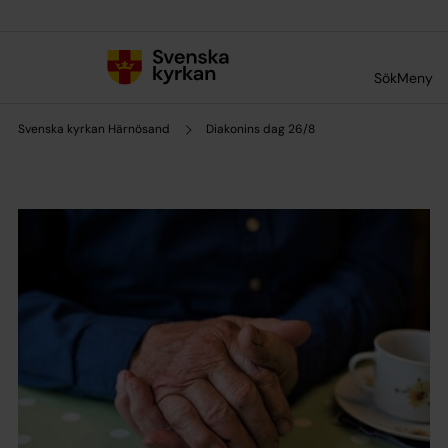
Till innehållet
Till undermeny
Sök
Meny
Svenska kyrkan Härnösand
Diakonins dag 26/8