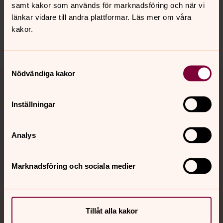
innehåll?
samt kakor som används för marknadsföring och när vi
länkar vidare till andra plattformar. Läs mer om våra
harnosand.pastorat@svenskakyrkan.se
kakor.
Dela
Samtyckesval
Tillbaka till toppen
Tillbaka till innehållet
Nödvändiga kakor
Inställningar
Kontakt
Analys
Kalender
Marknadsföring och sociala medier
Hitta snabbt
Tillåt alla kakor