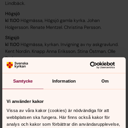
Lindbäck.
Högsjö
kl 11.00
Högmässa, Högsjö gamla kyrka. Johan
Holgersson. Renate Mentzel. Christina Persson.
Stigsjö
kl 11.00
Högmässa, kyrkan. Invigning av ny askgravlund.
Kent Nordin. Knapp Anna Eriksson. Stina Östman. Olle
Parkman.
Säbrå
kl 11.00
Högmässa, kyrkan. Seniorernas dag.
Samtycke
Information
Om
Ulf Andersson. Per Brudsten. Berit Selling. Hans J
Fernlund. PROkören Old singers.
Emma Ekebjörk. Lunch i församlingsg.
Vi använder kakor
Vissa av våra kakor (cookies) är nödvändiga för att
webbplatsen ska fungera. Här finns också kakor för
Synpunkter eller frågor på sidans
analys och kakor som förbättrar din användarupplevelse,