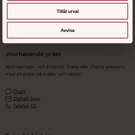
Sociala kanaler
Tillåt urval
Avvisa
Jourhavande präst
Akut samtals- och krisstöd. Prata eller chatta anonymt
med en präst på kvällar och nätter.
Chatt
Digitalt brev
Telefon 112