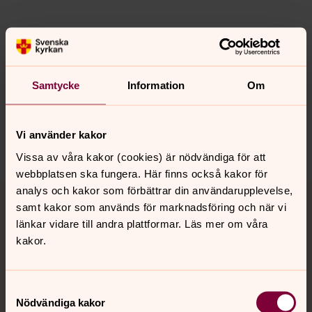
Synpunkter eller frågor på sidans
Samtycke
Information
Om
innehåll?
harnosand.pastorat@svenskakyrkan.se
Vi använder kakor
Dela
Vissa av våra kakor (cookies) är nödvändiga för att
webbplatsen ska fungera. Här finns också kakor för
Tillbaka till toppen
Tillbaka till innehållet
analys och kakor som förbättrar din användarupplevelse,
samt kakor som används för marknadsföring och när vi
länkar vidare till andra plattformar. Läs mer om våra
kakor.
Kontakt
Samtyckesval
Nödvändiga kakor
Kalender