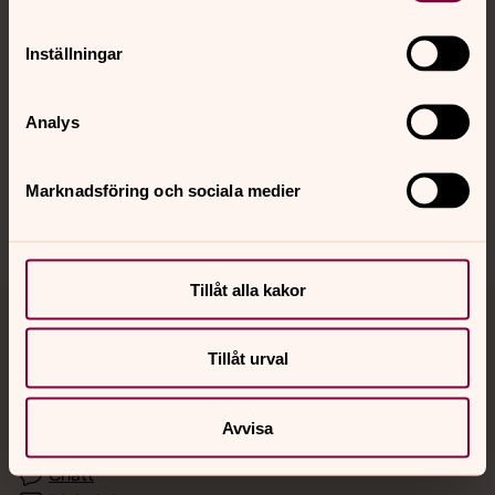
Inställningar
Hitta snabbt
Analys
Sociala kanaler
Marknadsföring och sociala medier
Tillåt alla kakor
Jourhavande präst
Tillåt urval
Akut samtals- och krisstöd. Prata eller chatta anonymt
med en präst på kvällar och nätter.
Avvisa
Chatt