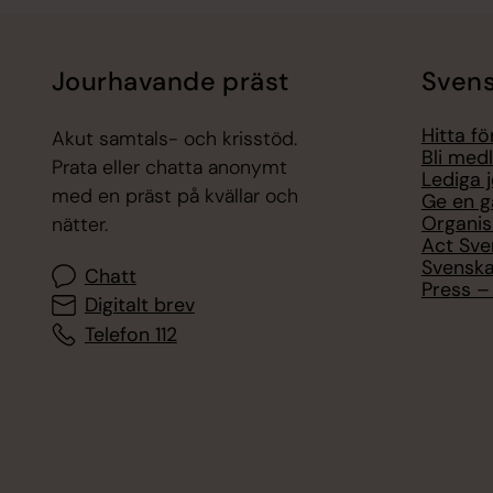
Jourhavande präst
Svens
Hitta f
Akut samtals- och krisstöd.
Bli med
Prata eller chatta anonymt
Lediga 
med en präst på kvällar och
Ge en g
Organis
nätter.
Act Sve
Svenska
Chatt
Press – 
Digitalt brev
Telefon 112