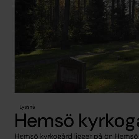
Lyssna
Hemsö kyrkog
Hemsö kyrkogård ligger på ön Hemsö 