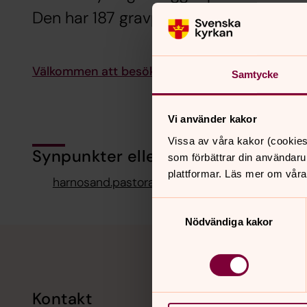
Den har 187 gravplatser och en minne
Välkommen att besöka Hemsö kyrkogård genom a
Samtycke
Vi använder kakor
Vissa av våra kakor (cookies
Synpunkter eller frågor på sidans i
som förbättrar din användaru
plattformar. Läs mer om våra
harnosand.pastorat@svenskakyrkan.se
Samtyckesval
Nödvändiga kakor
Tillbaka till toppen
Tillbaka till innehållet
Kontakt
Kalend