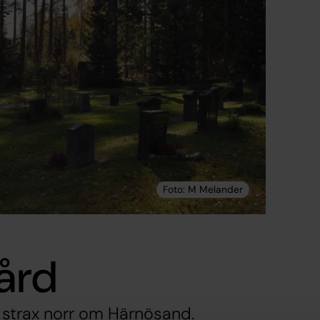
ård
strax norr om Härnösand.