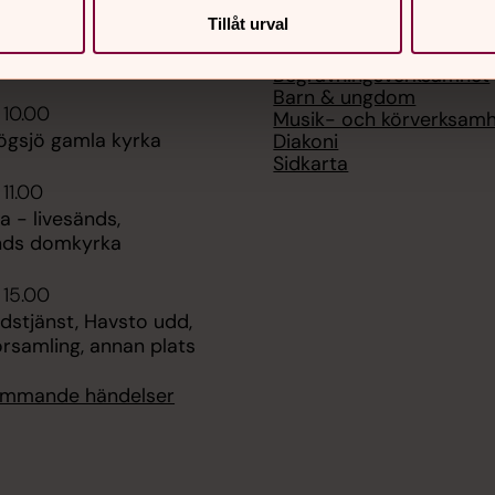
Tillåt urval
Kontakt
 19.00
Våra verksamheter
nsert, Säbrå kyrka
Begravningsverksamhet
Barn & ungdom
 10.00
Musik- och körverksam
ögsjö gamla kyrka
Diakoni
Sidkarta
 11.00
 - livesänds,
nds domkyrka
 15.00
udstjänst, Havsto udd,
rsamling, annan plats
kommande händelser