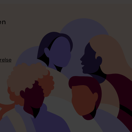
en
relse