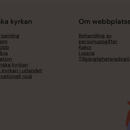
ka kyrkan
Om webbplats
örsamling
Behandling av
lem
personuppgifter
jobb
Kakor
åva
Lyssna
ation
Tillgänglighetsredogö
nska kyrkan
 kyrkan i utlandet
nationell nivå