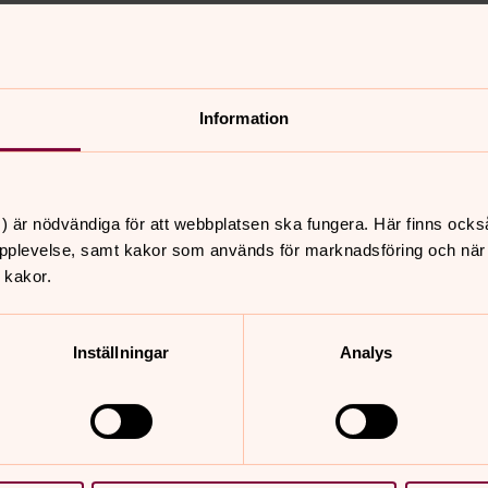
slund.
tt klicka dig runt på panoramabilder
Information
) är nödvändiga för att webbplatsen ska fungera. Här finns ocks
nnehåll?
pplevelse, samt kakor som används för marknadsföring och när vi
 kakor.
Inställningar
Analys
er
Hitta snabbt