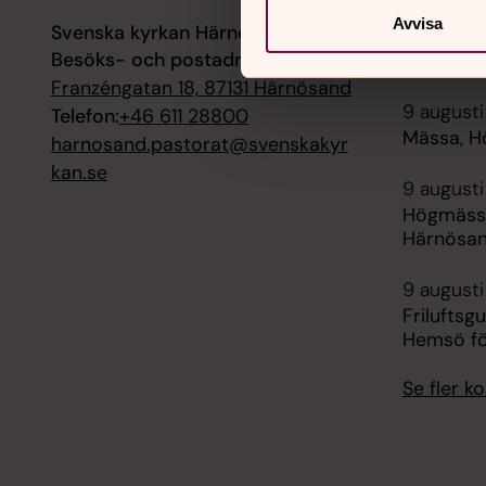
Avvisa
Svenska kyrkan Härnösand
7 augusti
Besöks- och postadress:
Sommarko
Franzéngatan 18, 87131 Härnösand
9 augusti
Telefon:
+46 611 28800
Mässa, H
harnosand.pastorat@svenskakyr
kan.se
9 augusti
Högmässa
Härnösa
9 augusti
Friluftsg
Hemsö fö
Se fler 