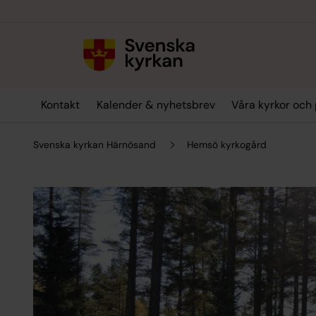
Till innehållet
Till undermeny
Kontakt
Kalender & nyhetsbrev
Våra kyrkor och 
Svenska kyrkan Härnösand
Hemsö kyrkogård