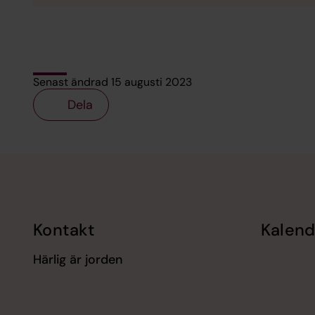
Senast ändrad 15 augusti 2023
Dela
Tillbaka till toppen
Tillbaka till innehållet
Kontakt
Kalend
Härlig är jorden