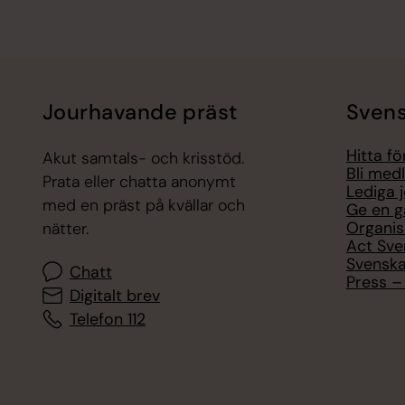
Jourhavande präst
Svens
Hitta f
Akut samtals- och krisstöd.
Bli med
Prata eller chatta anonymt
Lediga 
med en präst på kvällar och
Ge en g
Organis
nätter.
Act Sve
Svenska
Chatt
Press – 
Digitalt brev
Telefon 112