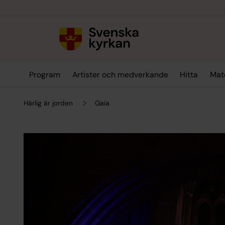
Till innehållet
Till undermeny
Program
Artister och medverkande
Hitta
Mate
Härlig är jorden
Gaia