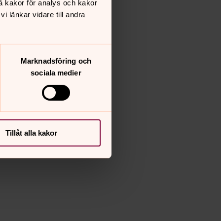
å kakor för analys och kakor
 länkar vidare till andra
Marknadsföring och
sociala medier
Tillåt alla kakor