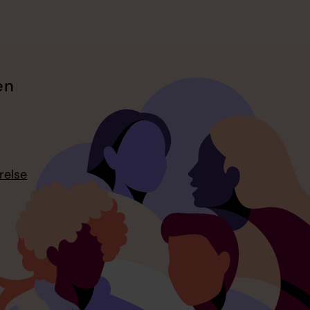
en
relse