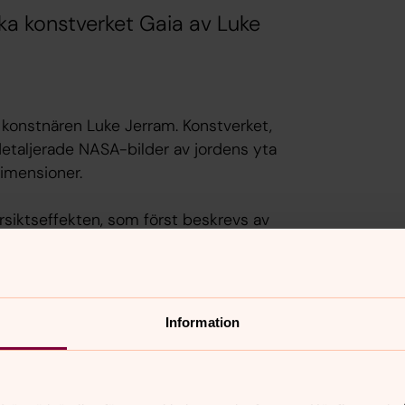
a konstverket Gaia av Luke
a konstnären Luke Jerram. Konstverket,
etaljerade NASA-bilder av jordens yta
dimensioner.
versiktseffekten, som först beskrevs av
ör astronauternas upplevelse är en
 för allt livs sammankoppling, och en
Information
ra händelser i samhället. Konstverket
s på planeten; en känsla av att jordens
nsvar gentemot varandra.