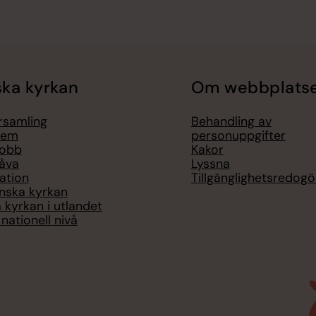
ka kyrkan
Om webbplats
örsamling
Behandling av
lem
personuppgifter
jobb
Kakor
åva
Lyssna
ation
Tillgänglighetsredogö
nska kyrkan
 kyrkan i utlandet
nationell nivå