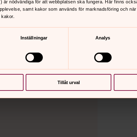
) är nödvändiga för att webbplatsen ska fungera. Här finns ocks
ecialgjord surroundljudskomposition av
pplevelse, samt kakor som används för marknadsföring och när vi
skulpturen.
 kakor.
den.
Inställningar
Analys
Tillåt urval
kakor för marknadsföring.