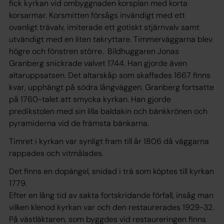
fick kyrkan vid ombyggnaden korsplan med korta
korsarmar. Korsmitten försågs invändigt med ett
ovanligt trävalv, imiterade ett gotiskt stjärnvalv samt
utvändigt med en liten takryttare. Timmerväggarna blev
högre och fönstren större. Bildhuggaren Jonas
Granberg snickrade valvet 1744. Han gjorde även
altaruppsatsen. Det altarskåp som skaffades 1667 finns
kvar, upphängt på södra långväggen. Granberg fortsatte
på 1760-talet att smycka kyrkan. Han gjorde
predikstolen med sin lilla baldakin och bänkkrönen och
pyramiderna vid de främsta bänkarna.
Timret i kyrkan var synligt fram till år 1806 då väggarna
rappades och vitmålades.
Det finns en dopängel, snidad i trä som köptes till kyrkan
1779.
Efter en lång tid av sakta fortskridande förfall, insåg man
vilken klenod kyrkan var och den restaurerades 1929-32.
På västläktaren, som byggdes vid restaureringen finns