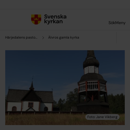
Till innehållet
Till undermeny
Sök
Meny
Härjedalens pastorat
Älvros gamla kyrka