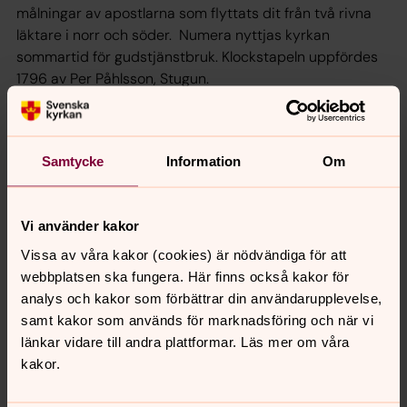
målningar av apostlarna som flyttats dit från två rivna
läktare i norr och söder. Numera nyttjas kyrkan
sommartid för gudstjänstbruk. Klockstapeln uppfördes
1796 av Per Påhlsson, Stugun.
Samtycke
Information
Om
Vill ni besöka kyrkor i
Svegsbygdens församling?
Vi använder kakor
Församlingens kyrkor är för det mesta låsta men
Vissa av våra kakor (cookies) är nödvändiga för att
det går bra att kontakta församlingsexpeditionen
webbplatsen ska fungera. Här finns också kakor för
för att boka en tid för besök.
analys och kakor som förbättrar din användarupplevelse,
I den mån vi kan, ordnar vi så att en vaktmästare
samt kakor som används för marknadsföring och när vi
öppnar kyrkan.
länkar vidare till andra plattformar. Läs mer om våra
kakor.
Svegsbygdens församling
Telefon: 010-470 01 50