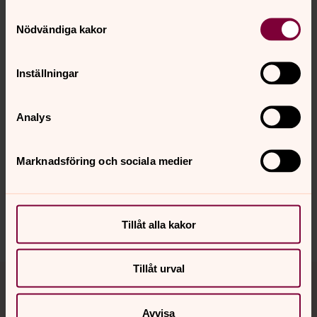
E-post:
Samtyckesval
svegsbygdens.forsamling@svenskakyrkan.se
Nödvändiga kakor
Inställningar
Analys
Senast ändrad 7 maj 2025
Synpunkter eller frågor på sidans
innehåll?
Marknadsföring och sociala medier
harjedalens.pastorat@svenskakyrkan.se
Dela
Tillåt alla kakor
Tillbaka till toppen
Tillbaka till innehållet
Tillåt urval
Avvisa