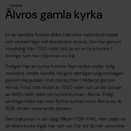
Lyssna
Älvros gamla kyrka
En av landets finaste äldre träkyrkor med klockstapel
och vackert läge vid Norrälvens strand. Den har genuin
inredning från 1700-talet och är en av fyra kyrkor i
Sverige som har stjärnvalv av trä.
Troligen har en kyrka funnits i byn redan under tidig
medeltid. Under katolsk tid gick nämligen pilgrimsvägen
genom Härjedalen mot domkyrkan i Nidaros genom
Älvros. Först mot slutet av 1500-talet och under början
av 1600-talet talas om sockenkyrkan i Älvros. Enligt
skriftliga källor har man flyttat kyrkan inom Älvros by år
1638 till den nuvarande platsen.
Den träkyrkan vi ser idag tillkom 1739-1740, men delar av
en äldre kyrka ingår här och var. För att få mer utrymme