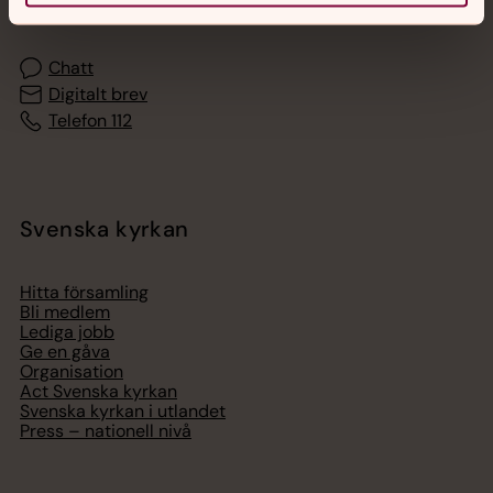
med en präst på kvällar och nätter.
Chatt
Digitalt brev
Telefon 112
Svenska kyrkan
Hitta församling
Bli medlem
Lediga jobb
Ge en gåva
Organisation
Act Svenska kyrkan
Svenska kyrkan i utlandet
Press – nationell nivå