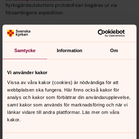
Kyrkogårdsutskottets protokoll kan begäras ut via
församlingens expedition.
Senast ändrad 30 september 2025
Synpunkter eller frågor på sidans
Samtycke
Information
Om
innehåll?
hammaro.forsamling@svenskakyrkan.se
Vi använder kakor
Dela
Vissa av våra kakor (cookies) är nödvändiga för att
webbplatsen ska fungera. Här finns också kakor för
analys och kakor som förbättrar din användarupplevelse,
samt kakor som används för marknadsföring och när vi
Tillbaka till toppen
Tillbaka till innehållet
länkar vidare till andra plattformar. Läs mer om våra
kakor.