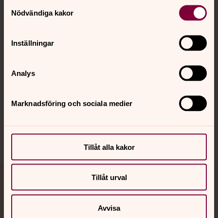
Kontakt
Samtyckesval
Nödvändiga kakor
Kalender
Inställningar
Hitta snabbt
Analys
Marknadsföring och sociala medier
Sociala kanaler
Tillåt alla kakor
Tillåt urval
Jourhavande präst
Akut samtals- och krisstöd. Prata eller chatta anonymt
Avvisa