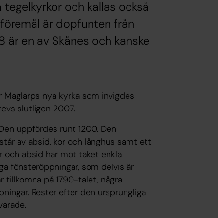
 tegelkyrkor och kallas också
 föremål är dopfunten från
68 är en av Skånes och kanske
r Maglarps nya kyrka som invigdes
evs slutligen 2007.
. Den uppfördes runt 1200. Den
tår av absid, kor och långhus samt ett
or och absid har mot taket enkla
iga fönsteröppningar, som delvis är
r tillkomna på 1790-talet, några
ppningar. Rester efter den ursprungliga
varade.