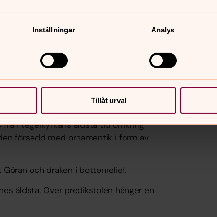
finns i en grupp utmed sydkusten med
Inställningar
Analys
och dödade en man. Samma år
dan Maglarps nya kyrka togs i bruk 1909.
Tillåt urval
s från tegelkyrkans äldsta tid omkring
är den försedd med ornamentik i form av
 Göran och draken i bottenrelief.
nes äldsta. Över predikstolen hänger en