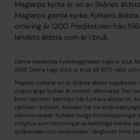
Maglarps kyrka är en av Skånes äldsta
Maglarps gamla kyrka. Kyrkans äldsta
omkring år 1200. Predikstolen från 15
landets äldsta som är i bruk.
Denna medeltida kyrkobyggnaden togs ur bruk fö
1909. Denna togs dock ur bruk på 1970-talet och r
Maglarp kyrka är en av Skånes äldsta tegelkyrkor
ursprungliga kyrkan är mycket välbevarad. Den bes
brett västtorn, samtliga från kyrkans äldsta tid. K
takfriser i kritsten. Absiden har tre små ursprungl
rekonstruerade. Kyrkans övriga fönsteröppningar ä
troligtvis som förstoringar av befintliga mindre ö
sydportalen och norrportalen i långhuset finns be