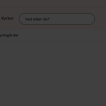
Sök
Kyrkor
yrkogårdar