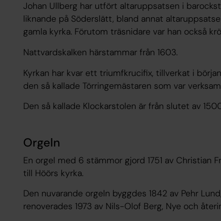
Johan Ullberg har utfört altaruppsatsen i barockstil 
liknande på Söderslätt, bland annat altaruppsats
gamla kyrka. Förutom träsnidare var han också krö
Nattvardskalken härstammar från 1603.
Kyrkan har kvar ett triumfkrucifix, tillverkat i börja
den så kallade Törringemästaren som var verksam 
Den så kallade Klockarstolen är från slutet av 1500
Orgeln
En orgel med 6 stämmor gjord 1751 av Christian F
till Höörs kyrka.
Den nuvarande orgeln byggdes 1842 av Pehr Lund,
renoverades 1973 av Nils-Olof Berg, Nye och återi