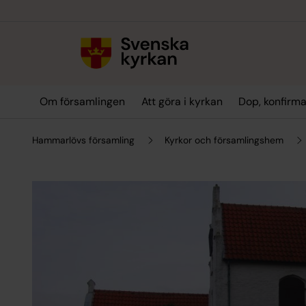
Till innehållet
Till undermeny
Om församlingen
Att göra i kyrkan
Dop, konfirma
Hammarlövs församling
Kyrkor och församlingshem