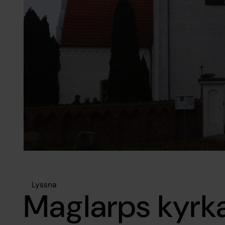
Lyssna
Maglarps kyrk