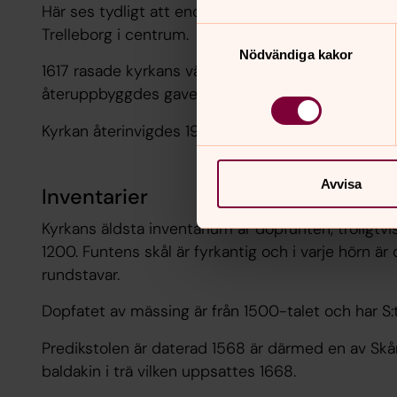
Här ses tydligt att endast ett fåtal tegelkyrkor 
Trelleborg i centrum.
Samtyckesval
Nödvändiga kakor
1617 rasade kyrkans västtorns västra gavelmur 
återuppbyggdes gaveln.
Kyrkan återinvigdes 1971 efter att ha stått öde se
Avvisa
Inventarier
Kyrkans äldsta inventarium är dopfunten, troligtvi
1200. Funtens skål är fyrkantig och i varje hörn 
rundstavar.
Dopfatet av mässing är från 1500-talet och har S:t
Predikstolen är daterad 1568 är därmed en av Skå
baldakin i trä vilken uppsattes 1668.