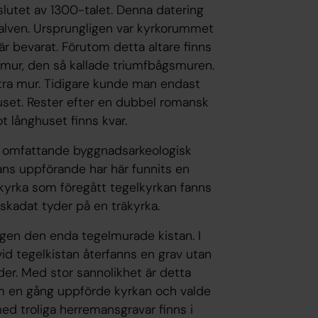
slutet av 1300-talet. Denna datering
valven. Ursprungligen var kyrkorummet
är bevarat. Förutom detta altare finns
elmur, den så kallade triumfbågsmuren.
tra mur. Tidigare kunde man endast
set. Rester efter en dubbel romansk
 långhuset finns kvar.
n omfattande byggnadsarkeologisk
ans uppförande har här funnits en
räkyrka som föregått tegelkyrkan fanns
skadat tyder på en träkyrka.
ngen den enda tegelmurade kistan. I
vid tegelkistan återfanns en grav utan
er. Med stor sannolikhet är detta
om en gång uppförde kyrkan och valde
ed troliga herremansgravar finns i