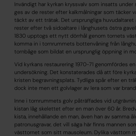
Invändigt har kyrkan kryssvalv som insatts under 
ges av de rester efter kalkmålningar som täcker 
täckt av ett trätak. Det ursprungliga huvudaltaret 
rester efter två sidoaltare i långhusets östra gav
1830 upptogs ett nytt dörrhål genom tornets väs
komma in i tornrummets bottenvåning från långhu
tornbåge som bildat en ursprunglig öppning in mot
Vid kyrkans restaurering 1970-71 genomfördes e
undersökning. Det konstaterades då att före kyrk
kristen begravningsplats. Tydliga spår efter en t
dock inte men ett golvlager av lera som var brand
Inne i tornrummets golv påträffades vid utgrävni
kistan låg skelettet efter en man över 60 år. Bred
kista, innehållande en man, även han av samma åld
patronusgravar, det vill säga här finns mannen s
västtornet som sitt mausoleum. Dylika västtorn m