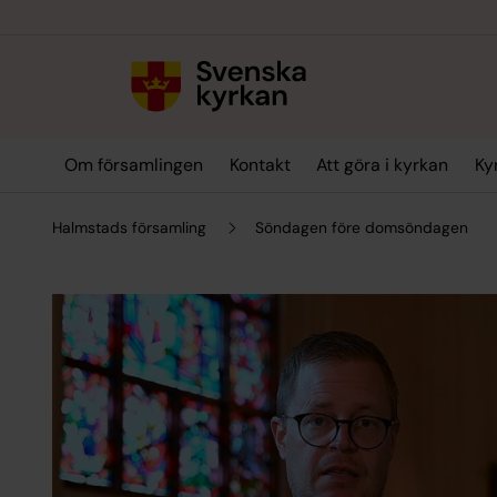
Till innehållet
Till undermeny
Om församlingen
Kontakt
Att göra i kyrkan
Ky
Halmstads församling
Söndagen före domsöndagen