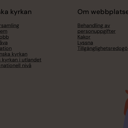
ka kyrkan
Om webbplats
örsamling
Behandling av
lem
personuppgifter
jobb
Kakor
åva
Lyssna
ation
Tillgänglighetsredogö
nska kyrkan
 kyrkan i utlandet
nationell nivå