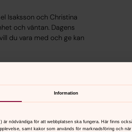
el Isaksson och Christina
mhet och väntan. Dagens
 vill du vara med och ge kan
kakor för marknadsföring.
Information
) är nödvändiga för att webbplatsen ska fungera. Här finns ocks
pplevelse, samt kakor som används för marknadsföring och när vi