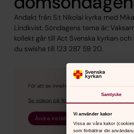
domsöndagen
Andakt från S:t Nikolai kyrka med Mika
Lindkvist. Söndagens tema är: Vaksa
kollekt går till Act Svenska kyrkan och
du swisha till 123 287 59 20.
För att se innehållet behöver du acceptera 
Samtycke
Se videon på YouTube i stället.
Vi använder kakor
Ändra inställningar
Vissa av våra kakor (cookies
som förbättrar din användaru