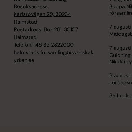
Besöksadress:
Soppa Niko
församli
Karlsrovägen 29, 30234
Halmstad
7 augusti
Postadress:
Box 261, 30107
Middagsbö
Halmstad
Telefon:
+46 35 2822000
7 augusti
halmstads.forsamling@svenskak
Guidning a
yrkan.se
Nikolai k
8 augusti
Lördagsmu
Se fler 