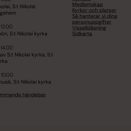
Medlemskap
lai, S:t Nikolai
Kyrkor och platser
ngshem
Så hanterar vi dina
personuppgifter
 12.00
Visselblåsning
Sidkarta
n, S:t Nikolai kyrka
 14.00
v S:t Nikolai kyrka, S:t
yrka
 10.00
sik, S:t Nikolai kyrka
kommande händelser