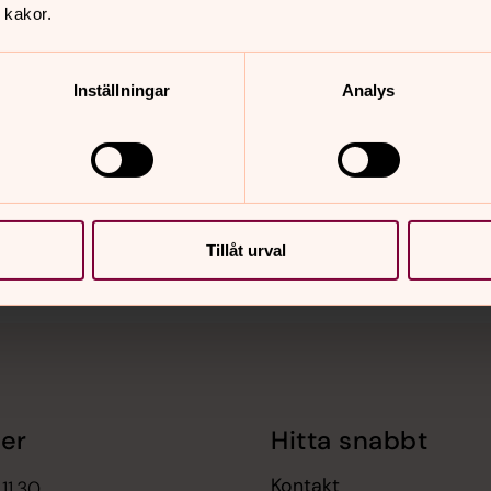
 kakor.
Inställningar
Analys
nnehåll?
Tillåt urval
er
Hitta snabbt
Kontakt
11.30