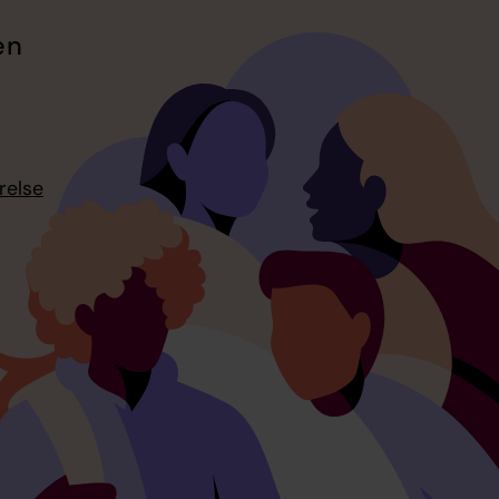
en
relse