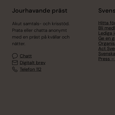
Jourhavande präst
Svens
Hitta f
Akut samtals- och krisstöd.
Bli med
Prata eller chatta anonymt
Lediga 
med en präst på kvällar och
Ge en g
Organis
nätter.
Act Sve
Svenska
Chatt
Press – 
Digitalt brev
Telefon 112