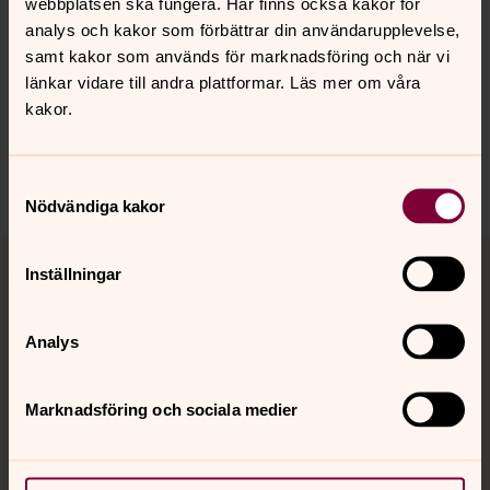
webbplatsen ska fungera. Här finns också kakor för
analys och kakor som förbättrar din användarupplevelse,
Senast ändrad 7 juli 2026
samt kakor som används för marknadsföring och när vi
Synpunkter eller frågor på sidans
länkar vidare till andra plattformar. Läs mer om våra
innehåll?
kakor.
halmstads.forsamling@svenskakyrkan.se
Dela
Samtyckesval
Nödvändiga kakor
Tillbaka till toppen
Tillbaka till innehållet
Inställningar
Analys
Kontakt
Marknadsföring och sociala medier
Kalender