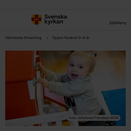
Till innehållet
Till undermeny
Sök
Meny
Halmstads församling
Öppen förskola 0–6 år