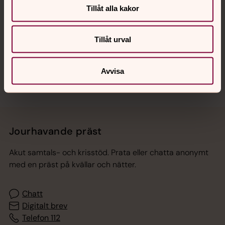
Tillåt alla kakor
Hitta snabbt
Tillåt urval
Sociala kanaler
Avvisa
Jourhavande präst
Akut samtals- och krisstöd. Prata eller chatta anonymt
med en präst på kvällar och nätter.
Chatt
Digitalt brev
Telefon 112