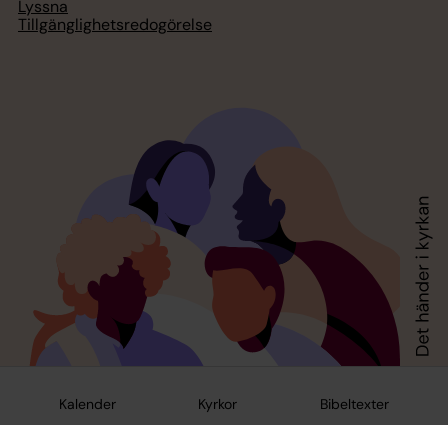
Lyssna
Tillgänglighetsredogörelse
Kalender
Kyrkor
Bibeltexter