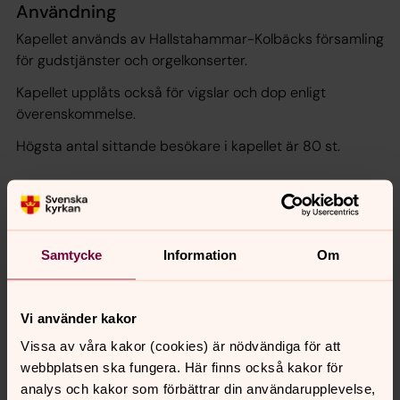
Användning
Kapellet används av Hallstahammar-Kolbäcks församling
för gudstjänster och orgelkonserter.
Kapellet upplåts också för vigslar och dop enligt
överenskommelse.
Högsta antal sittande besökare i kapellet är 80 st.
Kontakt församlingsexpedition
Samtycke
Information
Om
Tfn 0220-465 00
Besöksadress: Vallongatan 6, Hallstahammar
Telefontider:
Vi använder kakor
vardagar kl 10:00 - 12:00
Vissa av våra kakor (cookies) är nödvändiga för att
Besökstider:
webbplatsen ska fungera. Här finns också kakor för
må, on, fre kl 10:00 - 12:00
analys och kakor som förbättrar din användarupplevelse,