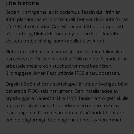
Lite historia
Redan i ritningarna, av Nicodemus Tessin d.ä., från år
1668 planerades ett slottskapell. Det var dock inte förrän
på 1730-talet, sedan Carl Hårleman fått uppdraget att
för drottning Ulrika Eleonora d y fullborda ett kapell i
slottets tredje våning, som kapellet blev inrett.
Slottskapellet har sina närmaste förebilder i italienska
barockkyrkor. Valven murades 1736 och de följande åren
arbetade målare och stuckatörer med interiören.
Bildhuggare Johan Fast utförde 1739 altaruppsatsen.
Orgeln i Strömsholms slottskapell är ett av Sveriges bäst
bevarade 1700-talsinstrument. Den installerades av
orgelbyggare Daniel Stråhle 1742. Tanken att orgeln skulle
utgöra en slags make till predikstolen understryks av
placeringen mitt emot varandra i förhållandet till altaret
och de bågformiga öppningarna ut mot kyrkorummet.