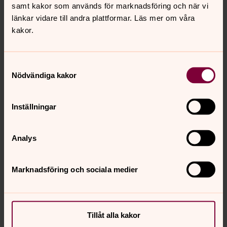
samt kakor som används för marknadsföring och när vi
E-post:
länkar vidare till andra plattformar. Läs mer om våra
hallstahammar-kolback@svenskakyrkan.se
kakor.
Samtyckesval
Nödvändiga kakor
Inställningar
Kontakt Strömsholms slott
Hemsida
Analys
Marknadsföring och sociala medier
Senast ändrad 26 september 2024
Synpunkter eller frågor på sidans
innehåll?
Tillåt alla kakor