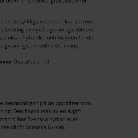
 även för särskilda gravplatser för
tt till de kyrkliga valen och kan därmed
 planering av nya begravningsplatsers
att öka inflytandet och insynen för de
egravningsombuden, ett i varje
nnar Gustafsson till
e benämningen på de uppgifter som
ing. Den finansieras av en avgift,
man tillhör Svenska kyrkan eller
te tillhör Svenska kyrkan.