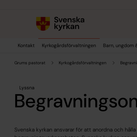
Till innehållet
Till undermeny
Kontakt
Kyrkogårdsförvaltningen
Barn, ungdom 
Grums pastorat
Kyrkogårdsförvaltningen
Begravn
Lyssna
Begravnings
Svenska kyrkan ansvarar för att anordna och hålla