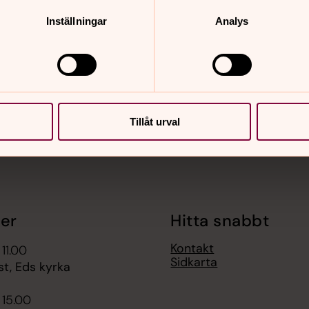
nnehåll?
Inställningar
Analys
Tillåt urval
er
Hitta snabbt
Kontakt
 11.00
Sidkarta
t, Eds kyrka
 15.00