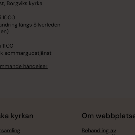
t, Borgviks kyrka
i 10.00
andring längs Silverleden
len)
 11.00
k sommargudstjänst
kommande händelser
ka kyrkan
Om webbplats
örsamling
Behandling av