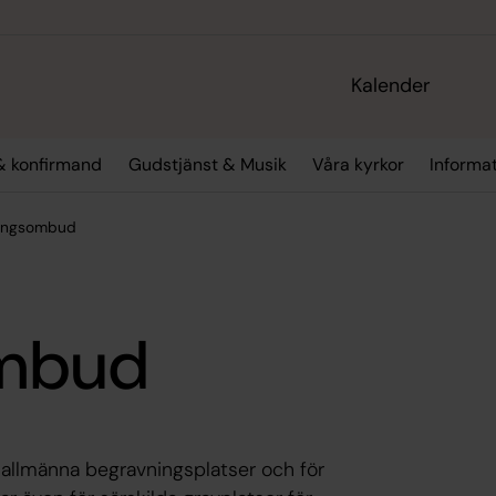
Kalender
& konfirmand
Gudstjänst & Musik
Våra kyrkor
Informa
ingsombud
ombud
 allmänna begravningsplatser och för