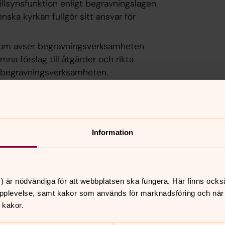
llsynsfunktion enligt begravningslagen.
ka kyrkan fullgör sitt ansvar för
r som avser begravningsverksamheten
mna förslag till åtgärder och rikta
a begravningsverksamheten.
ör andra trossamfund och ta reda på
kan kan ha om verksamheten.
ller hon tillstyrker eller
ift.
Information
till länsstyrelsen om verksamheten
) är nödvändiga för att webbplatsen ska fungera. Här finns ocks
pplevelse, samt kakor som används för marknadsföring och när vi
 kakor.