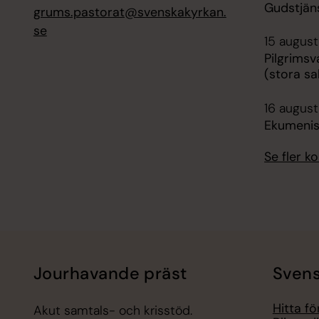
Gudstjäns
grums.pastorat@svenskakyrkan.
se
15 august
Pilgrimsv
(stora sa
16 augusti
Ekumenis
Se fler 
Jourhavande präst
Svens
Hitta f
Akut samtals- och krisstöd.