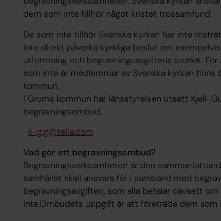
begravningsverksamheten. Svenska kyrkan ansvarar
dem som inte tillhör något kristet trossamfund.
De som inte tillhör Svenska kyrkan har inte rösträ
inte direkt påverka kyrkliga beslut om exempelvis
utformning och begravningsavgiftens storlek. För 
som inte är medlemmar av Svenska kyrkan finns b
kommun.
I Grums kommun har länsstyrelsen utsett Kjell-Gu
begravningsombud.
k-g.g@telia.com
Vad gör ett begravningsombud?
Begravningsverksamheten är den sammanfattand
samhället skall ansvara för i samband med begravn
begravningsavgiften, som alla betalar oavsett om 
inte.Ombudets uppgift är att företräda dem som in