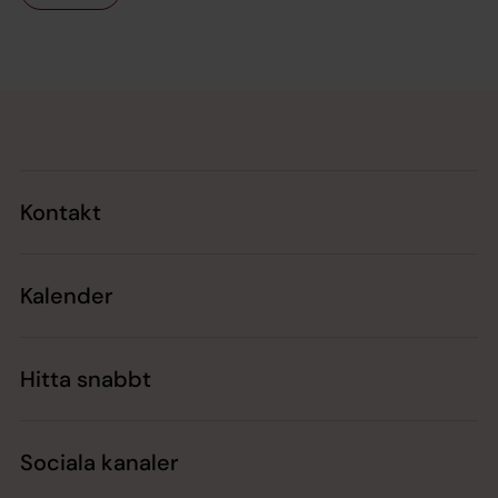
Tillbaka till toppen
Tillbaka till innehållet
Kontakt
Kalender
Hitta snabbt
Sociala kanaler