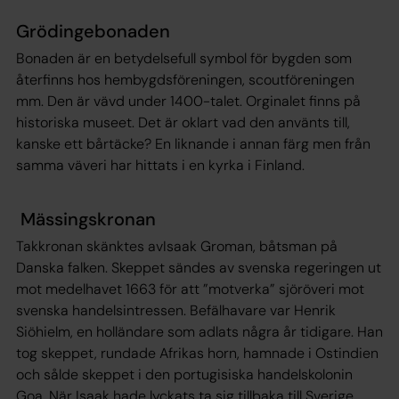
Grödingebonaden
Bonaden är en betydelsefull symbol för bygden som
återfinns hos hembygdsföreningen, scoutföreningen
mm. Den är vävd under 1400-talet. Orginalet finns på
historiska museet. Det är oklart vad den använts till,
kanske ett bårtäcke? En liknande i annan färg men från
samma väveri har hittats i en kyrka i Finland.
Mässingskronan
Takkronan skänktes avIsaak Groman, båtsman på
Danska falken. Skeppet sändes av svenska regeringen ut
mot medelhavet 1663 för att ”motverka” sjöröveri mot
svenska handelsintressen. Befälhavare var Henrik
Siöhielm, en holländare som adlats några år tidigare. Han
tog skeppet, rundade Afrikas horn, hamnade i Ostindien
och sålde skeppet i den portugisiska handelskolonin
Goa. När Isaak hade lyckats ta sig tillbaka till Sverige