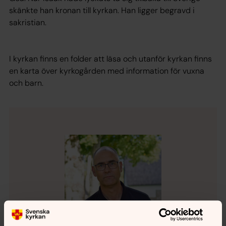
skänkte han kronan till kyrkan. Han ligger begravd i
sakristian.
I kyrkan finns en folder att läsa och utanför kyrkan finns
en karta över kyrkogården med information för vuxna
och barn.