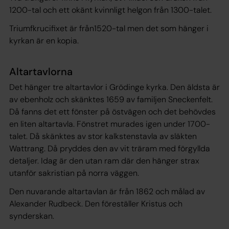
1200-tal och ett okänt kvinnligt helgon från 1300-talet.
Triumfkrucifixet är från1520-tal men det som hänger i
kyrkan är en kopia.
Altartavlorna
Det hänger tre altartavlor i Grödinge kyrka. Den äldsta är
av ebenholz och skänktes 1659 av familjen Sneckenfelt.
Då fanns det ett fönster på östvägen och det behövdes
en liten altartavla. Fönstret murades igen under 1700-
talet. Då skänktes av stor kalkstenstavla av släkten
Wattrang. Då pryddes den av vit träram med förgyllda
detaljer. Idag är den utan ram där den hänger strax
utanför sakristian på norra väggen.
Den nuvarande altartavlan är från 1862 och målad av
Alexander Rudbeck. Den föreställer Kristus och
synderskan.