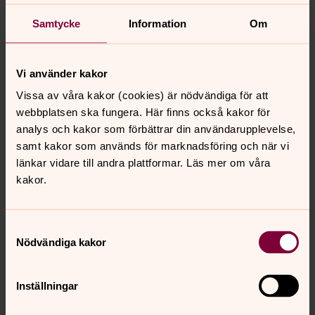
Samtycke
Information
Om
Jonas Hübner
Kyrkogårdsföreståndare, Grödinge församling
Vi använder kakor
Vissa av våra kakor (cookies) är nödvändiga för att
Mobil:
073 420 99 65
webbplatsen ska fungera. Här finns också kakor för
jonas.hubner@svenskakyrkan.se
E-post:
analys och kakor som förbättrar din användarupplevelse,
samt kakor som används för marknadsföring och när vi
länkar vidare till andra plattformar. Läs mer om våra
kakor.
Samtyckesval
Nödvändiga kakor
Inställningar