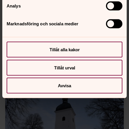
Analys
Marknadsföring och sociala medier
Roger Petersson
Kyrko - och kyrkogårdsvaktmästare , Grödinge
församling
Tillåt alla kakor
Mobil:
073 375 83 09
grodinge.forsamling@svenskakyrkan.se
E-post:
Tillåt urval
Avvisa