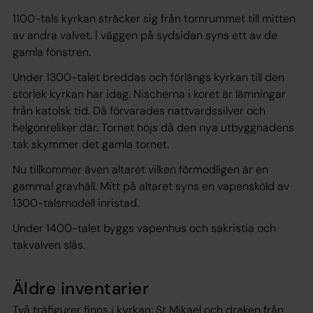
1100-tals kyrkan sträcker sig från tornrummet till mitten
av andra valvet. I väggen på sydsidan syns ett av de
gamla fönstren.
Under 1300-talet breddas och förlängs kyrkan till den
storlek kyrkan har idag. Nischerna i koret är lämningar
från katolsk tid. Då förvarades nattvardssilver och
helgonreliker där. Tornet höjs då den nya utbyggnadens
tak skymmer det gamla tornet.
Nu tillkommer även altaret vilken förmodligen är en
gammal gravhäll. Mitt på altaret syns en vapensköld av
1300-talsmodell inristad.
Under 1400-talet byggs vapenhus och sakristia och
takvalven slås.
Äldre inventarier
Två träfigurer finns i kyrkan; St Mikael och draken från