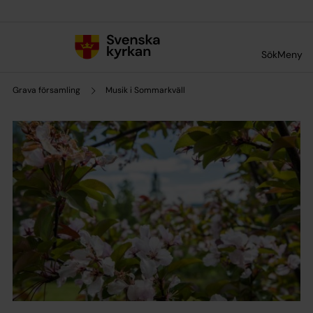
Till innehållet
Till undermeny
Sök
Meny
Grava församling
Musik i Sommarkväll