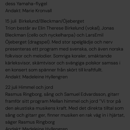
dess Yamaha-flygel
Andakt: Marie Kronvall
15 juli Birkelund/Bleckman/Öjeberget
Trion består av Elin Therese Birkelund (vokal), Jonas
Bleckman (cello och nyckelharpa) och LarsEmil
Öjeberget (dragspel). Med stor spelglädje och nerv
presenteras ett program med svenska, och även norska
folkvisor och melodier. Somriga koraler, smäktande
kärleksvisor, skämtvisor och svängiga polskor samsas i
en konsert som spänner från skört till kraftfullt.
Andakt: Madeleine Hyllengren
22 juli Himmel och jord
Rasmus Ringborg, sång och Samuel Edvardsson, gitarr
framför sitt program Mellan himmel och jord ”Vi tror på
den akustiska musikens kraft. Med det direkta tilltal som
sång och gitarr ger, finner musiken en rak väg in i hjärtat,
säger Rasmus Ringborg
Andakt: Madeleine Hyllengren