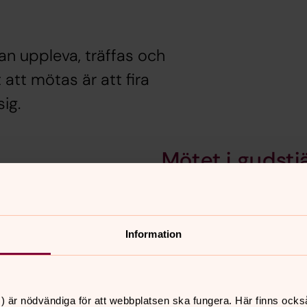
an uppleva, träffas och
 att mötas är att fira
ig.
Mötet i gudstj
ns det många ideella som
Varje söndag firas det gu
vara med och dela gemen
de finns jag mitt ibland
Information
) är nödvändiga för att webbplatsen ska fungera. Här finns ocks