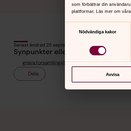
som förbättrar din användaru
plattformar. Läs mer om våra
Samtyckesval
Nödvändiga kakor
Senast ändrad 25 september 2025
Synpunkter eller frågor på sidans i
grava.forsamling@svenskakyrkan.se
Dela
Avvisa
Tillbaka till toppen
Tillbaka till innehållet