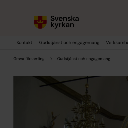
Till innehållet
Till undermeny
Kontakt
Gudstjänst och engagemang
Verksamh
Grava församling
Gudstjänst och engagemang