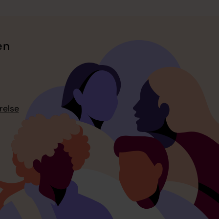
en
relse