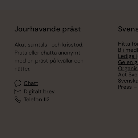
Jourhavande präst
Svens
Hitta f
Akut samtals- och krisstöd.
Bli med
Prata eller chatta anonymt
Lediga 
med en präst på kvällar och
Ge en g
Organis
nätter.
Act Sve
Svenska
Chatt
Press – 
Digitalt brev
Telefon 112