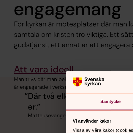
engagemang
För kyrkan är mötesplatser där man k
samtala om kristen tro viktiga. Ett sätt
gudstjänst, ett annat är att engagera s
Att vara ideell
Man trivs där man behövs. I Grava församling fin
är engagerade i verksamheten på olika sätt.
Där två eller tre är församla
Samtycke
er.
Matteusevangeliet 18:20
Vi använder kakor
Vissa av våra kakor (cookies