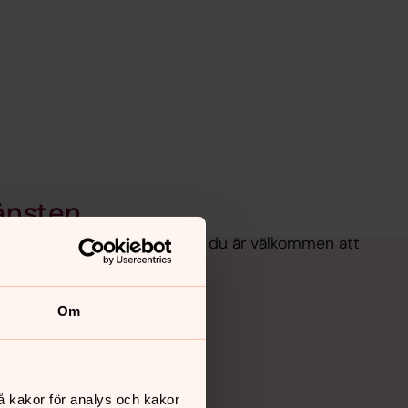
änsten
dstjänst runt om i landet och du är välkommen att
skapen.
Om
å kakor för analys och kakor