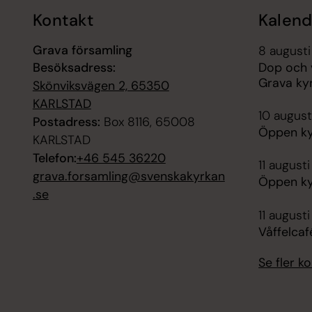
Kontakt
Kalend
Grava församling
8 augusti
Besöksadress:
Dop och v
Grava ky
Skönviksvägen 2, 65350
KARLSTAD
10 august
Postadress:
Box 8116, 65008
Öppen ky
KARLSTAD
Telefon:
+46 545 36220
11 augusti
grava.forsamling@svenskakyrkan
Öppen ky
.se
11 augusti
Våffelca
Se fler 