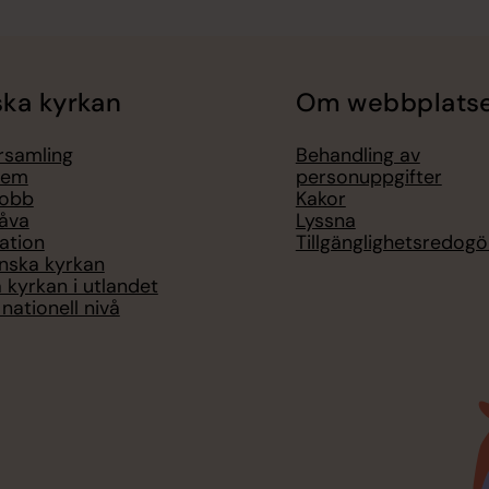
ka kyrkan
Om webbplats
örsamling
Behandling av
lem
personuppgifter
jobb
Kakor
åva
Lyssna
ation
Tillgänglighetsredogö
nska kyrkan
 kyrkan i utlandet
nationell nivå