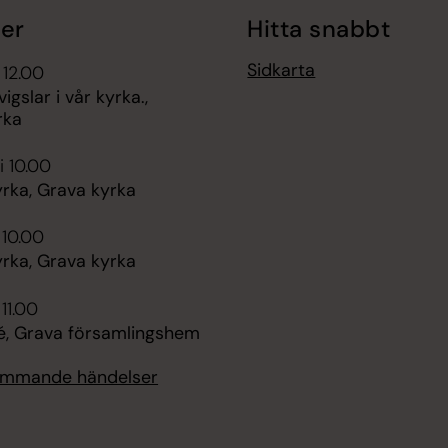
er
Hitta snabbt
Sidkarta
 12.00
igslar i vår kyrka.,
rka
i 10.00
rka, Grava kyrka
 10.00
rka, Grava kyrka
 11.00
fé, Grava församlingshem
kommande händelser