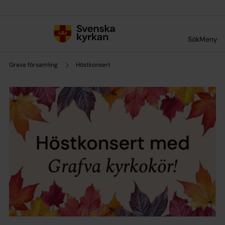
Till innehållet
Till undermeny
Sök
Meny
Grava församling
Höstkonsert