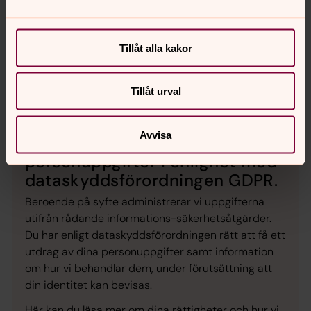
Telefon 054-536220
Epost:
grava.forsamling@svenskakyrkan.se
Tillåt alla kakor
Tillåt urval
Avvisa
Vi hanterar dina
personuppgifter i enlighet med
dataskyddsförordningen GDPR.
Beroende på syfte administrerar vi uppgifterna
utifrån rådande informations-säkerhetsåtgärder.
Du har enligt dataskyddsförordningen rätt att få ett
utdrag av dina personuppgifter samt information
om hur vi behandlar dem, under förutsättning att
din identitet kan bevisas.
Här kan du läsa mer om dina rättigheter och hur vi