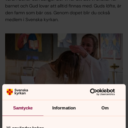
barnet och Gud lovar att alltid finnas med. Guds löfte, är
den famn som bär oss. Genom dopet blir du också
medlem i Svenska kyrkan.
Samtycke
Information
Om
Foto: Magnus Aronson/IKON