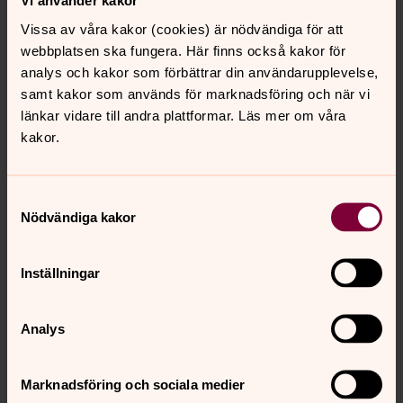
Vi använder kakor
Hur?
Vissa av våra kakor (cookies) är nödvändiga för att
Ett dop kan ske på många platser. I kyrkan, hemma,
webbplatsen ska fungera. Här finns också kakor för
utomhus eller på ett sjukhus. Det kan vara ett stort kalas
analys och kakor som förbättrar din användarupplevelse,
med många gäster eller ett litet där enbart de närmaste
samt kakor som används för marknadsföring och när vi
finns med. Dopet sker oftast i en särskild dopgudstjänst
länkar vidare till andra plattformar. Läs mer om våra
eller i församlingens söndagsgudstjänst. Ålder spelar
kakor.
heller ingen roll. Församlingen har även dop för
tonåringar och vuxna.
Samtyckesval
Nödvändiga kakor
Ring oss och boka tid för dop
Inställningar
Du är varmt välkommen att ringa vår expedition så
hjälper vi dig hitta tid för dop. Du får också hjälp att
Analys
boka en dopklänning och en lokal för dopkalas om
ni vill det. Våra lokaler används mycket så tänk på
att boka i god tid.
Marknadsföring och sociala medier