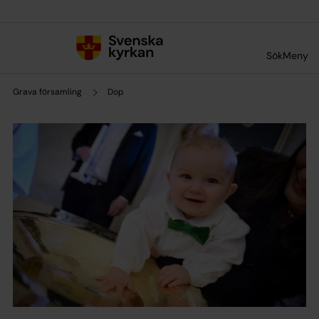
Till innehållet
Till undermeny
Sök
Meny
Grava församling
Dop