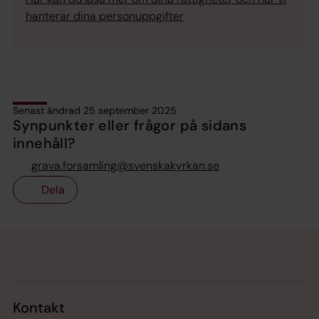
hanterar dina personuppgifter
Senast ändrad 25 september 2025
Synpunkter eller frågor på sidans
innehåll?
grava.forsamling@svenskakyrkan.se
Dela
Tillbaka till toppen
Tillbaka till innehållet
Kontakt