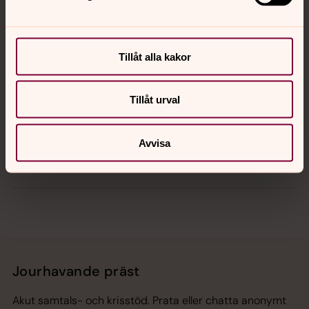
Kontakt
Kalender
Tillåt alla kakor
Tillåt urval
Hitta snabbt
Avvisa
Sociala kanaler
Jourhavande präst
Akut samtals- och krisstöd. Prata eller chatta anonymt