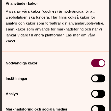
ger minnen för livet. Här berättar vi om
Vi använder kakor
vigselgudstjänsten och hur man bokar präst och kyrka.
Vissa av våra kakor (cookies) är nödvändiga för att
Och så får ni tips om annat att tänka på.
webbplatsen ska fungera. Här finns också kakor för
analys och kakor som förbättrar din användarupplevelse,
samt kakor som används för marknadsföring och när vi
länkar vidare till andra plattformar. Läs mer om våra
Senast ändrad 23 februari 2023
Synpunkter eller frågor på sidans
kakor.
innehåll?
goteryds.pastorat@svenskakyrkan.se
Samtyckesval
Nödvändiga kakor
Dela
Inställningar
Tillbaka till toppen
Tillbaka till innehållet
Analys
Marknadsföring och sociala medier