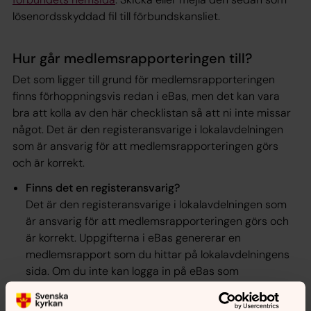
lösenordsskyddad fil till förbundskansliet.
Hur går medlemsrapporteringen till?
Det som ligger till grund för medlemsrapporteringen
finns förhoppningsvis redan i eBas, men det kan vara
bra att kolla av den här checklistan så att ni inte missar
något. Det är den registeransvarige i lokalavdelningen
som är ansvarig för att medlemsrapporteringen görs
och är korrekt.
Finns det en registeransvarig?
Det är den registeransvarige i lokalavdelningen som
är ansvarig för att medlemsrapporteringen görs och
är korrekt. Uppgifterna i eBas genererar en
medlemsrapport som du hittar på lokalavdelningens
sida. Om du inte kan logga in på eBas som
registeransvarig kan din koppling ha löpt ut. Kontakta
då distriktet (nedan) så hjälper de dig.