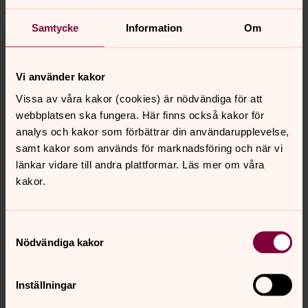
Kolla medlemslistan - är alla med? Är det minst fem
Samtycke
Information
Om
personer i åldern 0-30 år?
Finns det några i din lokalavdelning som du tror borde
vara registrerade som medlemmar, men som inte är
Vi använder kakor
det? Kolla upp om de vill vara medlemmar.
Vissa av våra kakor (cookies) är nödvändiga för att
Finns alla funktioner kopplade, minst två
webbplatsen ska fungera. Här finns också kakor för
kontaktpersoner, styrelseposter mm?
analys och kakor som förbättrar din användarupplevelse,
Stäm av att din lokalavdelning har två
samt kakor som används för marknadsföring och när vi
kontaktpersoner kopplade. Dessa ska vara
länkar vidare till andra plattformar. Läs mer om våra
medlemmar och minst en av kontaktpersonerna ska
kakor.
vara 0-30 år. Kolla också att kontaktpersonerna har
en e-postadress.
Finns aktiviteter/verksamhetsberättelse?
Samtyckesval
Finns det aktiviteter på lokalavdelningens sida
Nödvändiga kakor
behöver du inte skriva någon verksamhetsberättelse,
men det är roligt om du gör det. Finns det däremot
Inställningar
inte aktiviteter måste du skriva en
verksamhetsberättelse. Beskriv kort vad som har hänt