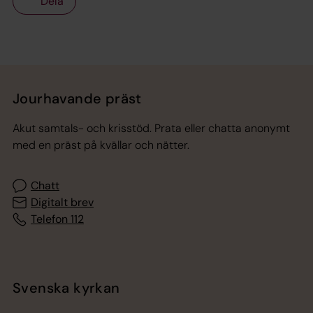
Dela
Tillbaka till toppen
Tillbaka till innehållet
Jourhavande präst
Akut samtals- och krisstöd. Prata eller chatta anonymt
med en präst på kvällar och nätter.
Chatt
Digitalt brev
Telefon 112
Svenska kyrkan