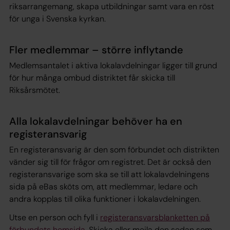
riksarrangemang, skapa utbildningar samt vara en röst
för unga i Svenska kyrkan.
Fler medlemmar – större inflytande
Medlemsantalet i aktiva lokalavdelningar ligger till grund
för hur många ombud distriktet får skicka till
Riksårsmötet.
Alla lokalavdelningar behöver ha en
registeransvarig
En registeransvarig är den som förbundet och distrikten
vänder sig till för frågor om registret. Det är också den
registeransvarige som ska se till att lokalavdelningens
sida på eBas sköts om, att medlemmar, ledare och
andra kopplas till olika funktioner i lokalavdelningen.
Utse en person och fyll i
registeransvarsblanketten på
förbundets hemsida
. Skicka eller mejla den sedan som