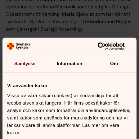
kyrkomusikerna
Anna Marmvik
som tjänstgör i Getinge
Oskarströms församling,
Maria Sjökvist
som har tjänst i
Torslanda-Björlanda församling och
Friedemann Prager
som tjänstgör i Skallsjö församling.
På bilden ses domkyrkoorganist Mikael Fridén,
stiftsmusiker Ulrika Melin Lasson, Anna Marmvik, Maria
Sjökvist, Friedmann Prager, biskop Susanne Rappmann.
Samtycke
Information
Om
Synpunkter eller frågor på sidans
Vi använder kakor
innehåll?
Vissa av våra kakor (cookies) är nödvändiga för att
webbplatsen ska fungera. Här finns också kakor för
goteborg.stift@svenskakyrkan.se
analys och kakor som förbättrar din användarupplevelse,
Dela
samt kakor som används för marknadsföring och när vi
länkar vidare till andra plattformar. Läs mer om våra
kakor.
Tillbaka till toppen
Tillbaka till innehållet