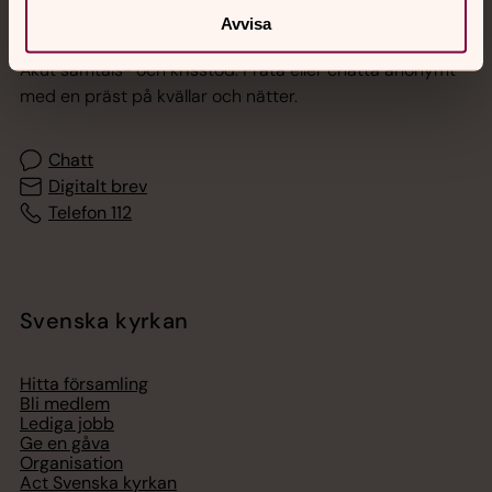
Jourhavande präst
Avvisa
Akut samtals- och krisstöd. Prata eller chatta anonymt
med en präst på kvällar och nätter.
Chatt
Digitalt brev
Telefon 112
Svenska kyrkan
Hitta församling
Bli medlem
Lediga jobb
Ge en gåva
Organisation
Act Svenska kyrkan