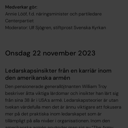
Medverkar gör:
Annie Lööf, f.d. näringsminister och partiledare
Centerpartiet
Moderator: Ulf Sjögren, stiftprost Svenska Kyrkan
Onsdag 22 november 2023
Ledarskapsinsikter från en karriär inom
den amerikanska armén
Den pensionerade generallöjtnanten William Troy
beskriver åtta viktiga lärdomar och insikter han lärt sig
från sina 38 år i USA:s armé. Ledarskapsteorier är utan
tvekan värdefulla men det är ännu viktigare att fokusera
mer på det praktiska inom ledarskapet som är
tillämpligt på alla nivåer i organisationen. Inom den
amerikanska armén använder man sig av ”The Army