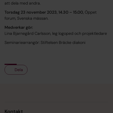
att dela med andra.
Torsdag 23 november 2023, 14.30 – 15.00,
Öppet
forum, Svenska mässan.
Medverkar gör:
Lina Bjarnegård Carlsson, leg logoped och projektledare
Seminariearrangör: Stiftelsen Bräcke diakoni
Dela
Tillbaka till toppen
Tillbaka till innehållet
Kontakt