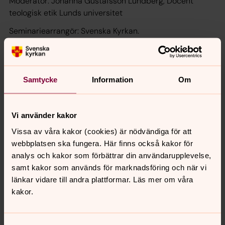
Moderator: Johanna Gustafsson Lundberg, Docent
teologisk etik Lunds universitet
Seminariearrangör: Svenska Kyrkan.
Ledarskap som tar ditt lag till seger
Samtycke
Information
Om
En bra ledare har förmåga att identifiera och utveckla
varje individs unika talanger och styrkor genom att
skapa en positiv och stöttande miljö för att övervinna
Vi använder kakor
utmaningar och nå sin fulla potential. Som ledare måste
Vissa av våra kakor (cookies) är nödvändiga för att
man hantera en variation av personligheter,
webbplatsen ska fungera. Här finns också kakor för
färdighetsnivåer och spelarroller inom laget. Vilka
analys och kakor som förbättrar din användarupplevelse,
kommunikationsstrategier behövs för att inspirera och
samt kakor som används för marknadsföring och när vi
motivera sina teammedlemmar? Hur skapar man en
länkar vidare till andra plattformar. Läs mer om våra
positiv lagkultur som stimulerar tillväxt och prestation?
kakor.
Lyssna till en ledare som når framgång med ibland lite
okonventionella metoder där ryktet berättar om dikter,
balett och tecknad film.