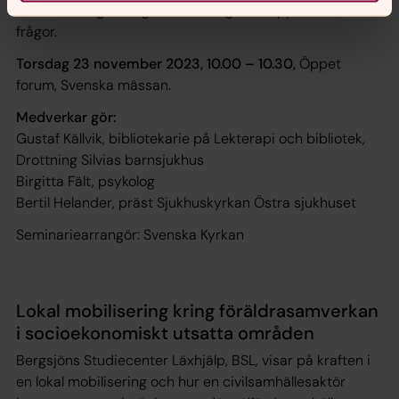
Läsklubb; högläsning som naturligt kan öppna för livets
frågor.
Torsdag 23 november 2023, 10.00 – 10.30,
Öppet
forum, Svenska mässan.
Medverkar gör:
Gustaf Källvik, bibliotekarie på Lekterapi och bibliotek,
Drottning Silvias barnsjukhus
Birgitta Fält, psykolog
Bertil Helander, präst Sjukhuskyrkan Östra sjukhuset
Seminariearrangör: Svenska Kyrkan
Lokal mobilisering kring föräldrasamverkan
i socioekonomiskt utsatta områden
Bergsjöns Studiecenter Läxhjälp, BSL, visar på kraften i
en lokal mobilisering och hur en civilsamhällesaktör