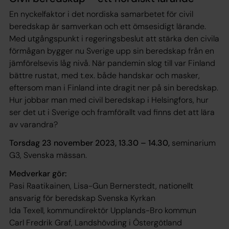
En nyckelfaktor i det nordiska samarbetet för civil
beredskap är samverkan och ett ömsesidigt lärande.
Med utgångspunkt i regeringsbeslut att stärka den civila
förmågan bygger nu Sverige upp sin beredskap från en
jämförelsevis låg nivå. När pandemin slog till var Finland
bättre rustat, med t.ex. både handskar och masker,
eftersom man i Finland inte dragit ner på sin beredskap.
Hur jobbar man med civil beredskap i Helsingfors, hur
ser det ut i Sverige och framförallt vad finns det att lära
av varandra?
Torsdag 23 november 2023, 13.30 – 14.30,
seminarium
G3, Svenska mässan.
Medverkar gör:
Pasi Raatikainen, Lisa-Gun Bernerstedt, nationellt
ansvarig för beredskap Svenska Kyrkan
Ida Texell, kommundirektör Upplands-Bro kommun
Carl Fredrik Graf, Landshövding i Östergötland