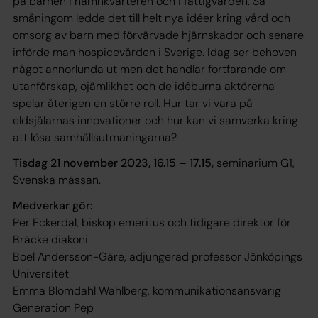
på barnen i hamnkvarteren och i fattigvården. Så
småningom ledde det till helt nya idéer kring vård och
omsorg av barn med förvärvade hjärnskador och senare
införde man hospicevården i Sverige. Idag ser behoven
något annorlunda ut men det handlar fortfarande om
utanförskap, ojämlikhet och de idéburna aktörerna
spelar återigen en större roll. Hur tar vi vara på
eldsjälarnas innovationer och hur kan vi samverka kring
att lösa samhällsutmaningarna?
Tisdag 21 november 2023, 16.15 – 17.15,
seminarium G1,
Svenska mässan.
Medverkar gör:
Per Eckerdal, biskop emeritus och tidigare direktor för
Bräcke diakoni
Boel Andersson-Gäre, adjungerad professor Jönköpings
Universitet
Emma Blomdahl Wahlberg, kommunikationsansvarig
Generation Pep