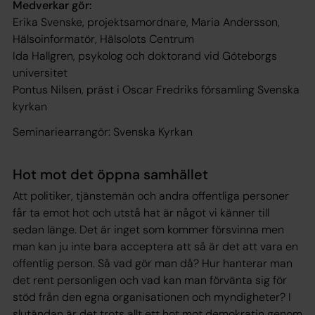
Medverkar gör:
Erika Svenske, projektsamordnare, Maria Andersson,
Hälsoinformatör, Hälsolots Centrum
Ida Hallgren, psykolog och doktorand vid Göteborgs
universitet
Pontus Nilsen, präst i Oscar Fredriks församling Svenska
kyrkan
Seminariearrangör: Svenska Kyrkan
Hot mot det öppna samhället
Att politiker, tjänstemän och andra offentliga personer
får ta emot hot och utstå hat är något vi känner till
sedan länge. Det är inget som kommer försvinna men
man kan ju inte bara acceptera att så är det att vara en
offentlig person. Så vad gör man då? Hur hanterar man
det rent personligen och vad kan man förvänta sig för
stöd från den egna organisationen och myndigheter? I
slutändan är det trots allt ett hot mot demokratin genom