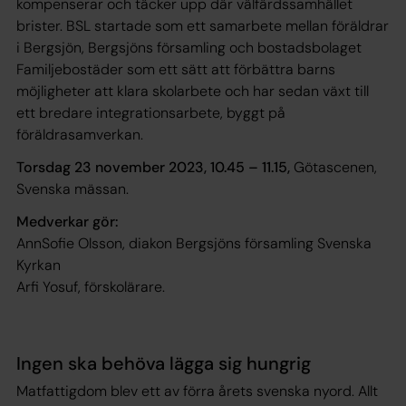
kompenserar och täcker upp där välfärdssamhället
brister. BSL startade som ett samarbete mellan föräldrar
i Bergsjön, Bergsjöns församling och bostadsbolaget
Familjebostäder som ett sätt att förbättra barns
möjligheter att klara skolarbete och har sedan växt till
ett bredare integrationsarbete, byggt på
föräldrasamverkan.
Torsdag 23 november 2023, 10.45 – 11.15,
Götascenen,
Svenska mässan.
Medverkar gör:
AnnSofie Olsson, diakon Bergsjöns församling Svenska
Kyrkan
Arfi Yosuf, förskolärare.
Ingen ska behöva lägga sig hungrig
Matfattigdom blev ett av förra årets svenska nyord. Allt