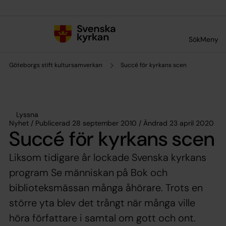
Till innehållet
Till undermeny
Sök
Meny
Göteborgs stift kultursamverkan
Succé för kyrkans scen
Lyssna
Nyhet / Publicerad 28 september 2010 / Ändrad 23 april 2020
Succé för kyrkans scen
Liksom tidigare år lockade Svenska kyrkans
program Se människan på Bok och
biblioteksmässan många åhörare. Trots en
större yta blev det trångt när många ville
höra författare i samtal om gott och ont.