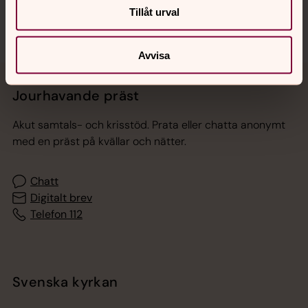
Tillåt urval
Avvisa
Jourhavande präst
Akut samtals- och krisstöd. Prata eller chatta anonymt
med en präst på kvällar och nätter.
Chatt
Digitalt brev
Telefon 112
Svenska kyrkan