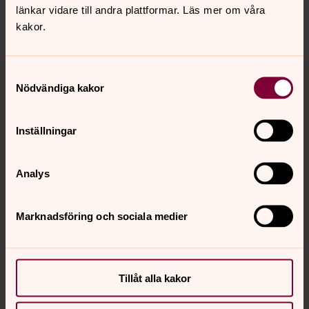
länkar vidare till andra plattformar. Läs mer om våra
Dela
kakor.
Tillbaka till toppen
Tillbaka till innehållet
Samtyckesval
Nödvändiga kakor
Inställningar
Kontakt
Analys
Kalender
Marknadsföring och sociala medier
Hitta snabbt
Tillåt alla kakor
Sociala kanaler