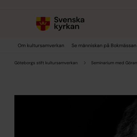
Till innehållet
Till undermeny
Om kultursamverkan
Se människan på Bokmässan
Göteborgs stift kultursamverkan
Seminarium med Göran 