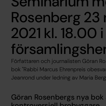
Seminarium m
Rosenberg 23
2021 kl. 18.00 
församlingsh
Författaren och journalisten Göran R
bok "Rabbi Marcus Ehrenpreis obesva
Jeanrond under ledning av Maria Berg
Göran Rosenbergs nya bok ä
kontroversiell brobyggare