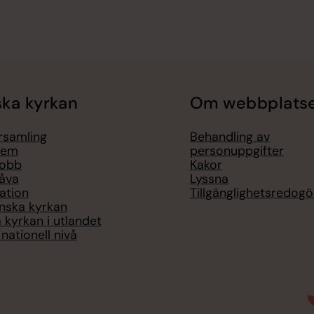
ka kyrkan
Om webbplats
örsamling
Behandling av
lem
personuppgifter
jobb
Kakor
åva
Lyssna
ation
Tillgänglighetsredogö
nska kyrkan
 kyrkan i utlandet
nationell nivå