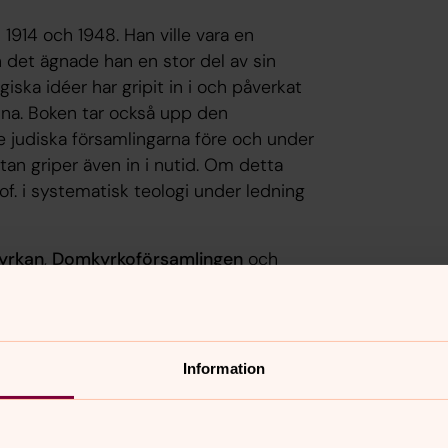
1914 och 1948. Han ville vara en
det ägnade han en stor del av sin
iska idéer har gripit in i och påverkat
stina. Boken tar också upp den
e judiska församlingarna före och under
utan griper även in i nutid. Om detta
of. i systematisk teologi under ledning
yrkan
,
Domkyrkoförsamlingen
och
med
Sensus
.
Information