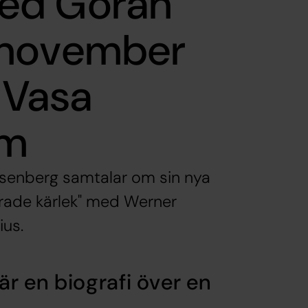
ed Göran
 november
i Vasa
em
osenberg samtalar om sin nya
rade kärlek" med Werner
ius.
r en biografi över en