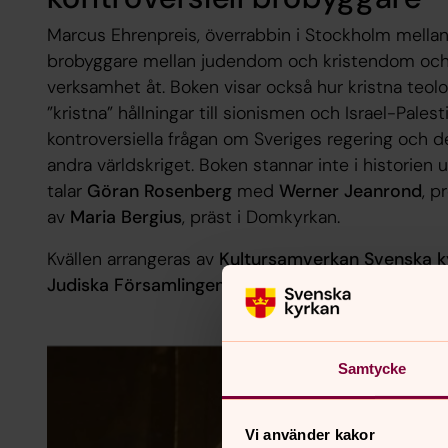
Marcus Ehrenpreis, överrabbin i Stockholm mellan 
brobyggare mellan judendom och kristendom och 
verksamhet åt. Boken visar också hur kristna teolog
”kristna” hållningar till sionismen och Israel-Pale
kontroversiella frågan om Sveriges regering och d
andra världskriget. Boken stannar inte i historien 
talar
Göran Rosenberg
med
Werner Jeanrond
,
pr
av
Maria Bergius
, präst i Domkyrkan.
Kvällen arrangeras av
Kultursamverkan Svenska k
Judiska Församlingen i Göteborg
i samarbete 
Samtycke
Vi använder kakor