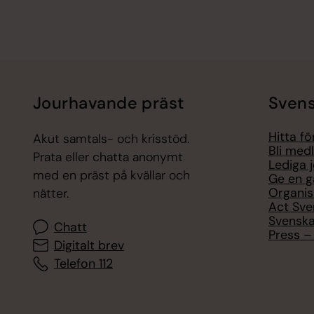
Jourhavande präst
Svens
Hitta f
Akut samtals- och krisstöd.
Bli med
Prata eller chatta anonymt
Lediga 
med en präst på kvällar och
Ge en g
Organis
nätter.
Act Sve
Svenska
Chatt
Press – 
Digitalt brev
Telefon 112