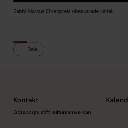
Rabbi Marcus Ehrenpreis obesvarade kärlek
Dela
Tillbaka till toppen
Tillbaka till innehållet
Kontakt
Kalend
Göteborgs stift kultursamverkan