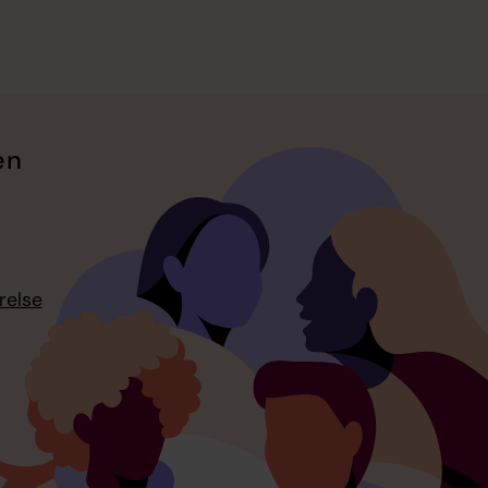
en
relse