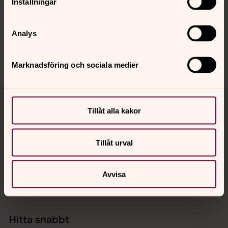
Inställningar
Norstedts/Svenska PEN
Analys
Dela
Marknadsföring och sociala medier
Tillbaka till toppen
Tillbaka till innehållet
Tillåt alla kakor
Kontakt
Tillåt urval
Avvisa
Kalender
Hitta snabbt