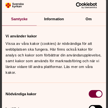
Kl. 17.10–17.40
Du blir vad du säger – om hatspråk,
Samtycke
Information
Om
yttrandefrihet och vikten av ett
demokratiskt samtal
Vi använder kakor
Någonting har förändrats i sättet vi talar till varandra,
inte minst på sociala medier. Tonen blir hårdare, hot och
Vissa av våra kakor (cookies) är nödvändiga för att
hat dominerar och polariseringen gör det svårare att
webbplatsen ska fungera. Här finns också kakor för
mötas i ett meningsfullt samtal. Hatspråk tystar röster,
analys och kakor som förbättrar din användarupplevelse,
och är därmed ett av de snabbast växande hoten mot
samt kakor som används för marknadsföring och när vi
yttrandefriheten i dag. Vad innebär detta för
länkar vidare till andra plattformar. Läs mer om våra
demokratin och det politiska samtalet? Vad gör det med
kakor.
oss alla, som samhällsmedborgare? Och viktigast av allt
– hur kan vi möta utmaningen? Om detta samtalar
Samtyckesval
Jesper Bengtsson
, ordförande Svenska PEN, och
Nödvändiga kakor
ärkebiskop
Antje Jackelén
.
Arr: Act Svenska kyrkan, Se människan och