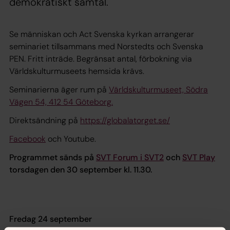
demokratiskt samtal.
Se människan och Act Svenska kyrkan arrangerar
seminariet tillsammans med Norstedts och Svenska
PEN. Fritt inträde. Begränsat antal, förbokning via
Världskulturmuseets hemsida krävs.
Seminarierna äger rum på
Världskulturmuseet, Södra
Vägen 54, 412 54 Göteborg.
Direktsändning på
https://globalatorget.se/
Facebook
och Youtube.
Programmet sänds på
SVT Forum i SVT2
och
SVT Play
torsdagen den 30 september kl. 11.30.
Fredag 24 september