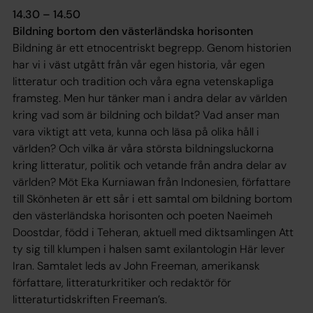
14.30 – 14.50
Bildning bortom den västerländska horisonten
Bildning är ett etnocentriskt begrepp. Genom historien
har vi i väst utgått från vår egen historia, vår egen
litteratur och tradition och våra egna vetenskapliga
framsteg. Men hur tänker man i andra delar av världen
kring vad som är bildning och bildat? Vad anser man
vara viktigt att veta, kunna och läsa på olika håll i
världen? Och vilka är våra största bildningsluckorna
kring litteratur, politik och vetande från andra delar av
världen? Möt Eka Kurniawan från Indonesien, författare
till Skönheten är ett sår i ett samtal om bildning bortom
den västerländska horisonten och poeten Naeimeh
Doostdar, född i Teheran, aktuell med diktsamlingen Att
ty sig till klumpen i halsen samt exilantologin Här lever
Iran. Samtalet leds av John Freeman, amerikansk
författare, litteraturkritiker och redaktör för
litteraturtidskriften Freeman’s.