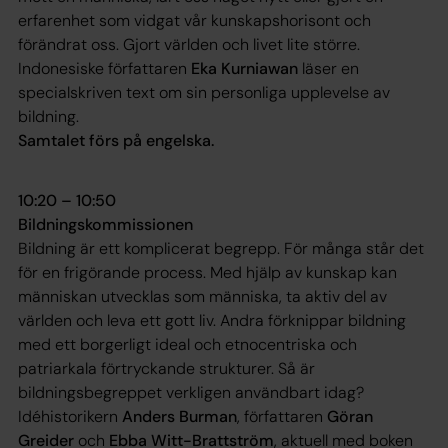
erfarenhet som vidgat vår kunskapshorisont och
förändrat oss. Gjort världen och livet lite större.
Indonesiske författaren
Eka Kurniawan
läser en
specialskriven text om sin personliga upplevelse av
bildning.
Samtalet förs på engelska.
10:20 – 10:50
Bildningskommissionen
Bildning är ett komplicerat begrepp. För många står det
för en frigörande process. Med hjälp av kunskap kan
människan utvecklas som människa, ta aktiv del av
världen och leva ett gott liv. Andra förknippar bildning
med ett borgerligt ideal och etnocentriska och
patriarkala förtryckande strukturer. Så är
bildningsbegreppet verkligen användbart idag?
Idéhistorikern
Anders Burman
, författaren
Göran
Greider
och
Ebba Witt-Brattström
, aktuell med boken