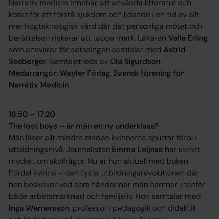
Narrativ medicin innebär att använda litteratur och
konst för att förstå sjukdom och lidande i en tid av allt
mer högteknologisk vård där det personliga mötet och
berättelsen riskerar att tappa mark. Läkaren
Valle Erling
som ansvarar för satsningen samtalar med
Astrid
Seeberger
. Samtalet leds av
Ola Sigurdson
.
Medarrangör: Weyler Förlag, Svensk förening för
Narrativ Medicin
16:50 – 17:20
The lost boys – är män en ny underklass?
Män läser allt mindre medan kvinnorna spurtar förbi i
utbildningsnivå. Journalisten
Emma Leijnse
har skrivit
mycket om skolfrågor. Nu är hon aktuell med boken
Fördel kvinna – den tysta utbildningsrevolutionen
där
hon beskriver vad som händer när män hamnar utanför
både arbetsmarknad och familjeliv. Hon samtalar med
Inga Wernersson
, professor i pedagogik och didaktik