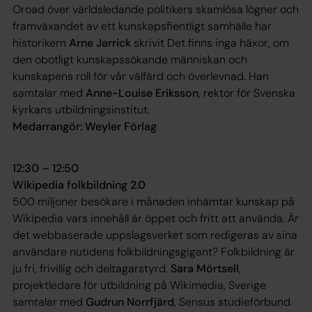
Oroad över världsledande politikers skamlösa lögner och
framväxandet av ett kunskapsfientligt samhälle har
historikern
Arne Jarrick
skrivit
Det finns inga häxor
, om
den obotligt kunskapssökande människan och
kunskapens roll för vår välfärd och överlevnad. Han
samtalar med
Anne-Louise Eriksson
, rektor för Svenska
kyrkans utbildningsinstitut.
Medarrangör: Weyler Förlag
12:30 – 12:50
Wikipedia folkbildning 2.0
500 miljoner besökare i månaden inhämtar kunskap på
Wikipedia vars innehåll är öppet och fritt att använda. Är
det webbaserade uppslagsverket som redigeras av sina
användare nutidens folkbildningsgigant? Folkbildning är
ju fri, frivillig och deltagarstyrd.
Sara Mörtsell
,
projektledare för utbildning på Wikimedia, Sverige
samtalar med
Gudrun Norrfjärd
, Sensus studieförbund.