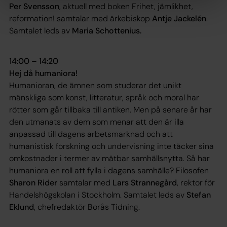
Per Svensson
, aktuell med boken
Frihet, jämlikhet,
reformation!
samtalar med ärkebiskop
Antje Jackelén
.
Samtalet leds av
Maria Schottenius.
14:00 – 14:20
Hej då humaniora!
Humanioran, de ämnen som studerar det unikt
mänskliga som konst, litteratur, språk och moral har
rötter som går tillbaka till antiken. Men på senare år har
den utmanats av dem som menar att den är illa
anpassad till dagens arbetsmarknad och att
humanistisk forskning och undervisning inte täcker sina
omkostnader i termer av mätbar samhällsnytta. Så har
humaniora en roll att fylla i dagens samhälle? Filosofen
Sharon Rider
samtalar med
Lars Strannegård
, rektor för
Handelshögskolan i Stockholm. Samtalet leds av
Stefan
Eklund
, chefredaktör Borås Tidning.