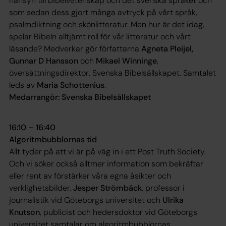
hänsyn till bibelvetenskap och det svenska språket och
som sedan dess gjort många avtryck på vårt språk,
psalmdiktning och skönlitteratur. Men hur är det idag,
spelar Bibeln alltjämt roll för vår litteratur och vårt
läsande? Medverkar gör författarna
Agneta Pleijel,
Gunnar D Hansson
och
Mikael Winninge
,
översättningsdirektor, Svenska Bibelsällskapet. Samtalet
leds av
Maria Schottenius
.
Medarrangör: Svenska Bibelsällskapet
16:10 – 16:40
Algoritmbubblornas tid
Allt tyder på att vi är på väg in i ett Post Truth Society.
Och vi söker också alltmer information som bekräftar
eller rent av förstärker våra egna åsikter och
verklighetsbilder.
Jesper Strömbäck
, professor i
journalistik vid Göteborgs universitet och
Ulrika
Knutson
, publicist och hedersdoktor vid Göteborgs
universitet samtalar om algoritmbubblornas