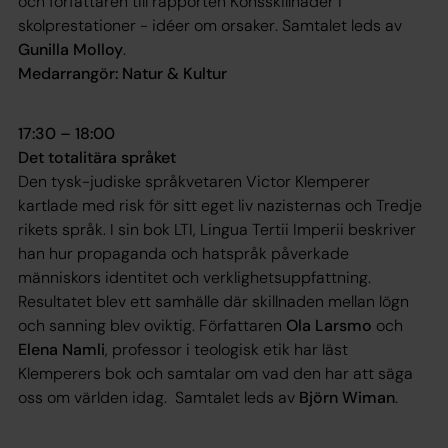
och författaren till rapporten
Könsskillnader i
skolprestationer - idéer om orsaker
. Samtalet leds av
Gunilla Molloy
.
Medarrangör: Natur & Kultur
17:30 – 18:00
Det totalitära språket
Den tysk-judiske språkvetaren Victor Klemperer
kartlade med risk för sitt eget liv nazisternas och Tredje
rikets språk. I sin bok
LTI, Lingua Tertii Imperii
beskriver
han hur propaganda och hatspråk påverkade
människors identitet och verklighetsuppfattning.
Resultatet blev ett samhälle där skillnaden mellan lögn
och sanning blev oviktig. Författaren
Ola Larsmo
och
Elena Namli
, professor i teologisk etik har läst
Klemperers bok och samtalar om vad den har att säga
oss om världen idag. Samtalet leds av
Björn Wiman
.