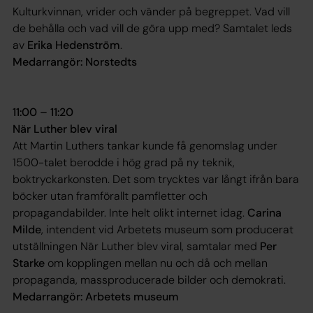
Kulturkvinnan
, vrider och vänder på begreppet. Vad vill
de behålla och vad vill de göra upp med? Samtalet leds
av
Erika Hedenström
.
Medarrangör: Norstedts
11:00 – 11:20
När Luther blev viral
Att Martin Luthers tankar kunde få genomslag under
1500-talet berodde i hög grad på ny teknik,
boktryckarkonsten. Det som trycktes var långt ifrån bara
böcker utan framförallt pamfletter och
propagandabilder. Inte helt olikt internet idag.
Carina
Milde
, intendent vid Arbetets museum som producerat
utställningen När Luther blev viral, samtalar med
Per
Starke
om kopplingen mellan nu och då och mellan
propaganda, massproducerade bilder och demokrati.
Medarrangör: Arbetets museum