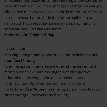
är redaktör för boken
En annan historia
. 51 berättelser av
51 skribenter om 51 kvinnor som gjort stolliga, besvärliga,
viktiga och minnesvärda saker. Värda att citera, referera
till och minnas har de ändå inte fått en självklar plats i
kanon och historieböcker på samma sätt av män. Hon
samtalar med
Cristina Grenholm
.
Medarrangör: Volante förlag
15:00 – 15:10
Min väg – en personlig berättelse om bildning av och
med Åsa Moberg
Vi är många som har erfarenhet av att ha läst en text,
mött en människa, lärt oss något nytt eller gjort en
erfarenhet som vidgat vår kunskapshorisont och
förändrat oss. Gjort världen och livet lite större.
Författaren
Åsa Moberg
läser en specialskriven text om
sin personliga upplevelse av bildning.