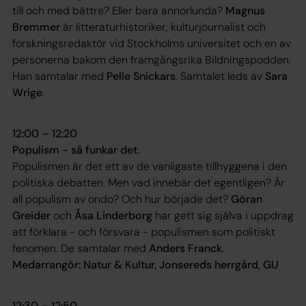
till och med bättre? Eller bara annorlunda?
Magnus
Bremmer
är litteraturhistoriker, kulturjournalist och
forskningsredaktör vid Stockholms universitet och en av
personerna bakom den framgångsrika Bildningspodden.
Han samtalar med
Pelle Snickars
. Samtalet leds av
Sara
Wrige
.
12:00 – 12:20
Populism - så funkar det.
Populismen är det ett av de vanligaste tillhyggena i den
politiska debatten. Men vad innebär det egentligen? Är
all populism av ondo? Och hur började det?
Göran
Greider
och
Åsa Linderborg
har gett sig själva i uppdrag
att förklara - och försvara - populismen som politiskt
fenomen. De samtalar med
Anders Franck
.
Medarrangör: Natur & Kultur, Jonsereds herrgård, GU
12:30 – 12:50