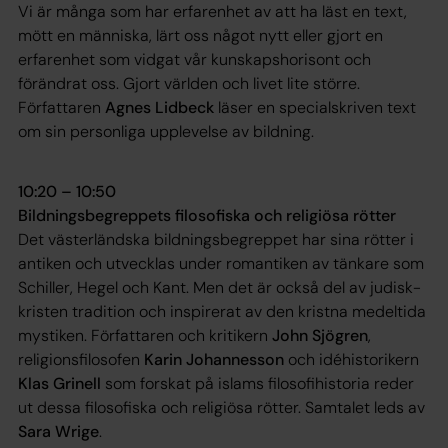
Vi är många som har erfarenhet av att ha läst en text,
mött en människa, lärt oss något nytt eller gjort en
erfarenhet som vidgat vår kunskapshorisont och
förändrat oss. Gjort världen och livet lite större.
Författaren
Agnes Lidbeck
läser en specialskriven text
om sin personliga upplevelse av bildning.
10:20 – 10:50
Bildningsbegreppets filosofiska och religiösa rötter
Det västerländska bildningsbegreppet har sina rötter i
antiken och utvecklas under romantiken av tänkare som
Schiller, Hegel och Kant. Men det är också del av judisk-
kristen tradition och inspirerat av den kristna medeltida
mystiken. Författaren och kritikern
John Sjögren
,
religionsfilosofen
Karin Johannesson
och idéhistorikern
Klas Grinell
som forskat på islams filosofihistoria reder
ut dessa filosofiska och religiösa rötter. Samtalet leds av
Sara Wrige
.