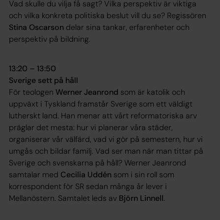
Vad skulle du vilja få sagt? Vilka perspektiv är viktiga
och vilka konkreta politiska beslut vill du se? Regissören
Stina Oscarson
delar sina tankar, erfarenheter och
perspektiv på bildning.
13:20 – 13:50
Sverige sett på håll
För teologen
Werner Jeanrond
som är katolik och
uppväxt i Tyskland framstår Sverige som ett väldigt
lutherskt land. Han menar att vårt reformatoriska arv
präglar det mesta: hur vi planerar våra städer,
organiserar vår välfärd, vad vi gör på semestern, hur vi
umgås och bildar familj. Vad ser man när man tittar på
Sverige och svenskarna på håll? Werner Jeanrond
samtalar med
Cecilia Uddén
som i sin roll som
korrespondent för SR sedan många år lever i
Mellanöstern. Samtalet leds av
Björn Linnell
.