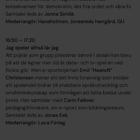
konsekvenser för demokratin, det fria ordet och våra liv.
Samtalet leds av
Jonna Similä
.
Medarrangör: Hanaholmen, Jonsereds herrgård, GU
16:50 – 17:20
Jag spelar alltså lär jag
Att pojkar som grupp presterar sämre i skolan kan bero
på att de ägnar mer tid åt data- och tv-spel än vad
flickor gör. Men e-sportstjärnan
Emil ”HeatoN”
Christensen
menar att det finns forskning som stödjer
att spelandet bidrar till snabbare språkutveckling och
omdömeskunskap som förmågan att fatta beslut under
press. Han samtalar med
Carin Falkner
,
pedagogikforskare, om e-sport som bildningsresurs.
Samtalet leds av
Jonas Eek
.
Medarrangör: Lava Förlag