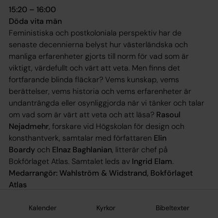
15:20 – 16:00
Döda vita män
Feministiska och postkoloniala perspektiv har de
senaste decennierna belyst hur västerländska och
manliga erfarenheter gjorts till norm för vad som är
viktigt, värdefullt och värt att veta. Men finns det
fortfarande blinda fläckar? Vems kunskap, vems
berättelser, vems historia och vems erfarenheter är
undanträngda eller osynliggjorda när vi tänker och talar
om vad som är värt att veta och att läsa?
Rasoul
Nejadmehr
, forskare vid Högskolan för design och
konsthantverk, samtalar med författaren
Elin
Boardy
och
Elnaz Baghlanian
, litterär chef på
Bokförlaget Atlas. Samtalet leds av
Ingrid Elam
.
Medarrangör: Wahlström & Widstrand, Bokförlaget
Atlas
Kalender
Kyrkor
Bibeltexter
16:10 – 16:40