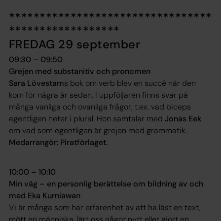
*********************************
******************
FREDAG 29 september
09:30 – 09:50
Grejen med substanitiv och pronomen
Sara Lövestam
s bok om verb blev en succé när den
kom för några år sedan. I uppföljaren finns svar på
många vanliga och ovanliga frågor, t.ex. vad biceps
egentligen heter i plural. Hon samtalar med
Jonas Eek
om vad som egentligen är grejen med grammatik.
Medarrangör: Piratförlaget.
10:00 – 10:10
Min väg – en personlig berättelse om bildning av och
med Eka Kurniawan
Vi är många som har erfarenhet av att ha läst en text,
mött en människa, lärt oss något nytt eller gjort en