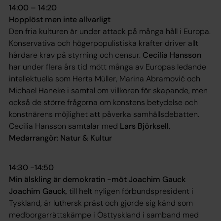
14:00 – 14:20
Hopplöst men inte allvarligt
Den fria kulturen är under attack på många håll i Europa.
Konservativa och högerpopulistiska krafter driver allt
hårdare krav på styrning och censur.
Cecilia Hansson
har under flera års tid mött många av Europas ledande
intellektuella som Herta Müller, Marina Abramović och
Michael Haneke i samtal om villkoren för skapande, men
också de större frågorna om konstens betydelse och
konstnärens möjlighet att påverka samhällsdebatten.
Cecilia Hansson samtalar med
Lars Björksell
.
Medarrangör: Natur & Kultur
14:30 -14:50
Min älskling är demokratin -möt Joachim Gauck
Joachim Gauck
, till helt nyligen förbundspresident i
Tyskland, är luthersk präst och gjorde sig känd som
medborgarrättskämpe i Östtyskland i samband med