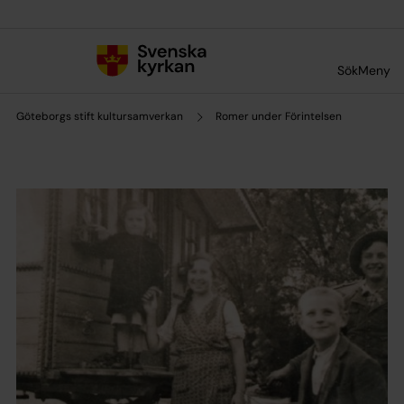
Till innehållet
Till undermeny
Sök
Meny
Göteborgs stift kultursamverkan
Romer under Förintelsen