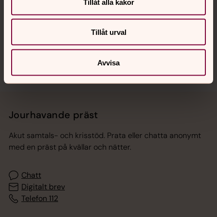
Hitta snabbt
Tillåt alla kakor
Tillåt urval
Sociala kanaler
Avvisa
Jourhavande präst
Akut samtals- och krisstöd. Prata eller chatta anonymt
med en präst på kvällar och nätter.
Chatt
Digitalt brev
Telefon 112