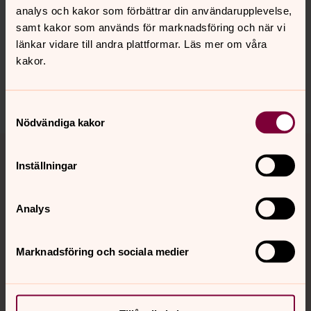
analys och kakor som förbättrar din användarupplevelse,
samt kakor som används för marknadsföring och när vi
länkar vidare till andra plattformar. Läs mer om våra
kakor.
Dela
Samtyckesval
Nödvändiga kakor
Tillbaka till toppen
Tillbaka till innehållet
Inställningar
Kontakt
Analys
Marknadsföring och sociala medier
Kalender