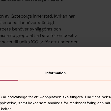
ion av Göteborgs innerstad. Kyrkan har
adsmuseet behöver ständigt
arbete behöver synliggöras och
ssanta grepp att arbeta för en positiv
 satts till unika 100 år för att under den
.
Information
) är nödvändiga för att webbplatsen ska fungera. Här finns ocks
pplevelse, samt kakor som används för marknadsföring och när vi
 kakor.