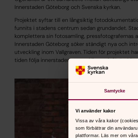
Innerstaden Göteborg och Svenska kyrkan.
Projektet syftar till en långsiktig fotodokumentat
funnits i stadens centrum sedan grundandet. St
komplettera sin fotosamling, pressfotografernas 
Innerstaden Göteborg söker ständigt nya och intre
utveckling inom Vallgraven. Tiden för projektet har
tiden följa innerstadens utveckling och förändring
Samtycke
Vi använder kakor
Vissa av våra kakor (cookies
som förbättrar din användaru
plattformar. Läs mer om våra