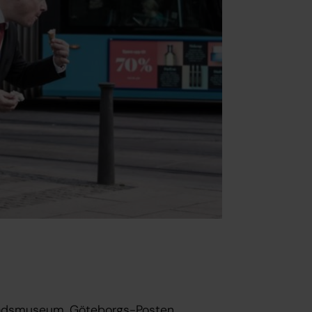
tadsmuseum, Göteborgs-Posten,