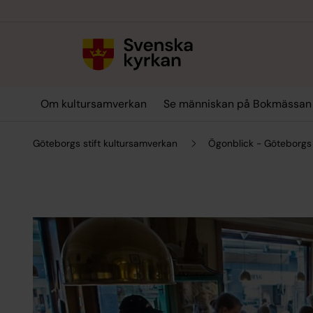
Till innehållet
Till undermeny
Om kultursamverkan
Se människan på Bokmässan
Göteborgs stift kultursamverkan
Ögonblick - Göteborgs