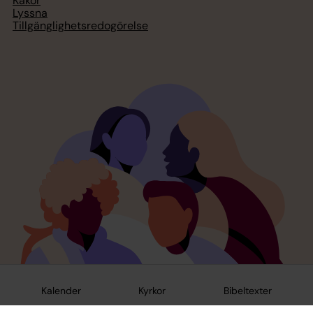
Kakor
Lyssna
Tillgänglighetsredogörelse
Kalender
Kyrkor
Bibeltexter