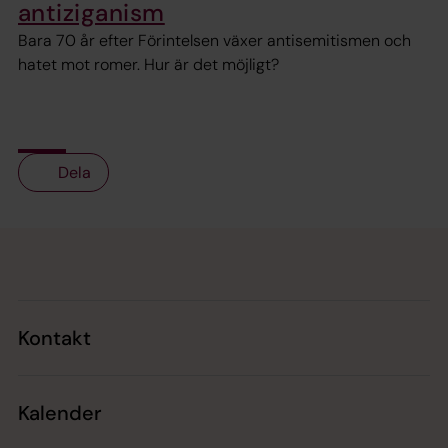
antiziganism
Bara 70 år efter Förintelsen växer antisemitismen och
hatet mot romer. Hur är det möjligt?
Dela
Tillbaka till toppen
Tillbaka till innehållet
Kontakt
Kalender