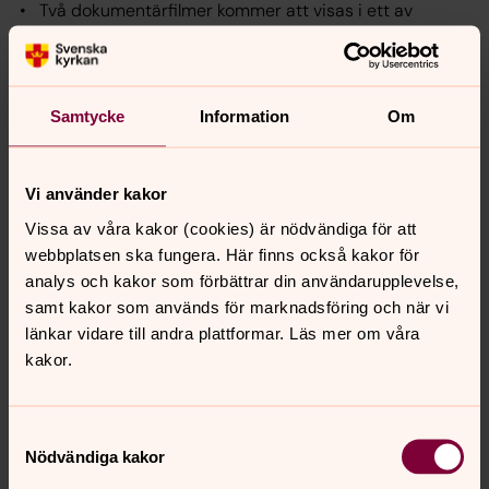
• Två dokumentärfilmer kommer att visas i ett av
domkyrkans sidokapell
• Någon av dem som medverkade i aktionen kommer
att finnas med
Samtycke
Information
Om
• Fotoutställning
• Konsert
Vi använder kakor
Bakom arrangemanget står Svenska kyrkan. Domkyrkan,
Vissa av våra kakor (cookies) är nödvändiga för att
Göteborgs stift, Kyrkokansliet.
webbplatsen ska fungera. Här finns också kakor för
analys och kakor som förbättrar din användarupplevelse,
Röda Korset, Judiska Centralrådet, Judiska församlingen
samt kakor som används för marknadsföring och när vi
Göteborg,Volvomuseet Innerstaden i Göteborg,
länkar vidare till andra plattformar. Läs mer om våra
Segerstedtstiftelsen, Jonsereds Herrgård, Göteborgs
kakor.
universitet.
Stenastiftelsen i Göteborg , Folke Bernadotte stiftelsen,
Lunds Missionssällskap Göteborgs Stad , Innerstaden
Samtyckesval
Göteborg.
Nödvändiga kakor