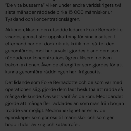
”De vita bussarna” vilken under andra världskrigets två
sista månader räddade cirka 15 000 människor ur
Tyskland och koncentrationslägren.
Aktionen, liksom den utsedde ledaren Folke Bernadotte
visades genast stor uppskattning för sina insatser. I
efterhand har det dock riktats kritik mot sättet den
genomfördes, mot hur urvalet gjordes bland dem som
räddades ur koncentrationslägren, liksom motiven
bakom aktionen. Även de eftergifter som gjordes för att
kunna genomföra räddningen har ifrågasatts.
Det lidande som Folke Bernadotte och de som var med i
operationen såg, gjorde dem fast beslutna att rädda så
många de kunde. Oavsett varifrån de kom. Medlidandet
gjorde att många fler räddades än som man från början
trodde var möjligt. Medmänsklighet är en av de
egenskaper som gör oss till människor och som ger
hopp i tider av krig och katastrofer.