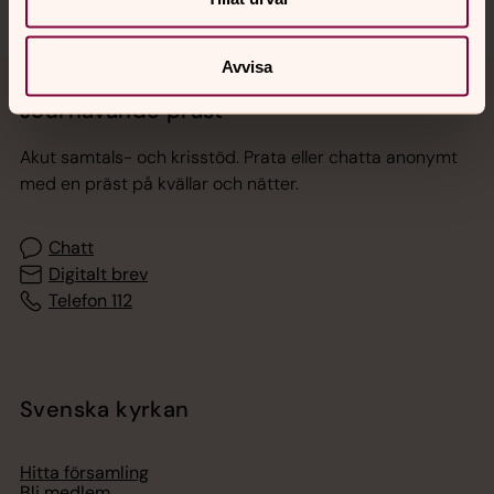
Avvisa
Jourhavande präst
Akut samtals- och krisstöd. Prata eller chatta anonymt
med en präst på kvällar och nätter.
Chatt
Digitalt brev
Telefon 112
Svenska kyrkan
Hitta församling
Bli medlem