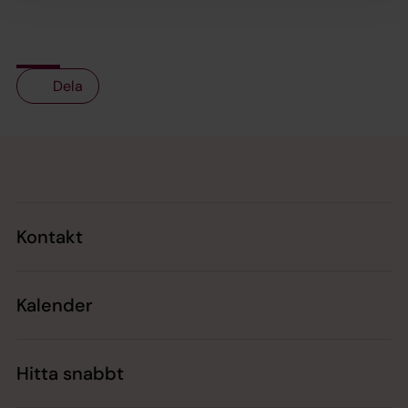
Dela
Tillbaka till toppen
Tillbaka till innehållet
Kontakt
Kalender
Hitta snabbt