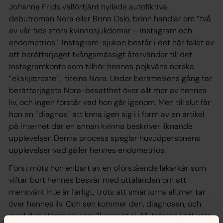
Johanna Frids välförtjänt hyllade autofiktiva
debutroman Nora eller Brinn Oslo, brinn handlar om ”två
av vår tids stora kvinnosjukdomar – Instagram och
endometrios”. Instagram-sjukan består i det här fallet av
att berättarjaget tvångsmässigt återvänder till det
Instagramkonto som tillhör hennes pojkväns norska
”ekskjæreste”, titelns Nora. Under berättelsens gång tar
berättarjagets Nora-besatthet över allt mer av hennes
liv, och ingen förstår vad hon går igenom. Men till slut får
hon en ”diagnos” att knna igen sig i i form av en artikel
på internet där en annan kvinna beskriver liknande
upplevelser. Denna process speglar huvudpersonens
upplevelser vad gäller hennes endometrios.
Först möts hon enbart av en oförstående läkarkår som
viftar bort hennes besvär med uttalanden om att
mensvärk inte är farligt, trots att smärtorna alltmer tar
över hennes liv. Och sen kommer den, diagnosen, och
med den stämpeln som ”kroniskt sjuk”, trösten i att veta