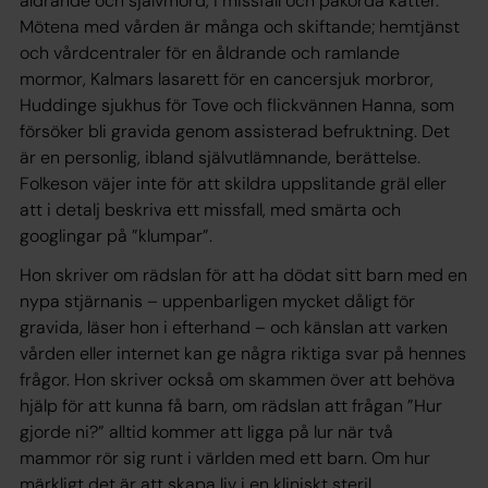
åldrande och självmord, i missfall och påkörda katter.
Mötena med vården är många och skiftande; hemtjänst
och vårdcentraler för en åldrande och ramlande
mormor, Kalmars lasarett för en cancersjuk morbror,
Huddinge sjukhus för Tove och flickvännen Hanna, som
försöker bli gravida genom assisterad befruktning. Det
är en personlig, ibland självutlämnande, berättelse.
Folkeson väjer inte för att skildra uppslitande gräl eller
att i detalj beskriva ett missfall, med smärta och
googlingar på ”klumpar”.
Hon skriver om rädslan för att ha dödat sitt barn med en
nypa stjärnanis – uppenbarligen mycket dåligt för
gravida, läser hon i efterhand – och känslan att varken
vården eller internet kan ge några riktiga svar på hennes
frågor. Hon skriver också om skammen över att behöva
hjälp för att kunna få barn, om rädslan att frågan ”Hur
gjorde ni?” alltid kommer att ligga på lur när två
mammor rör sig runt i världen med ett barn. Om hur
märkligt det är att skapa liv i en kliniskt steril