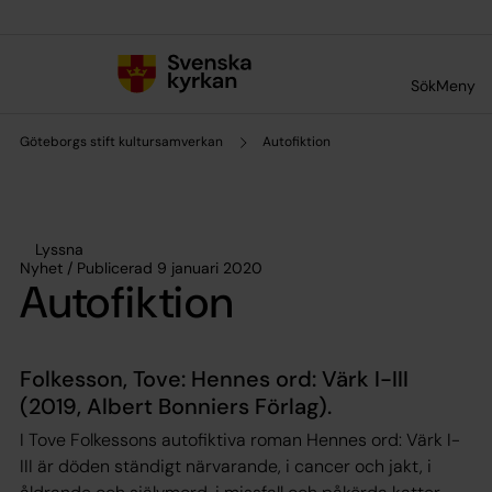
Till innehållet
Till undermeny
Sök
Meny
Göteborgs stift kultursamverkan
Autofiktion
Lyssna
Nyhet / Publicerad 9 januari 2020
Autofiktion
Folkesson, Tove: Hennes ord: Värk I-III
(2019, Albert Bonniers Förlag).
I Tove Folkessons autofiktiva roman Hennes ord: Värk I-
III är döden ständigt närvarande, i cancer och jakt, i