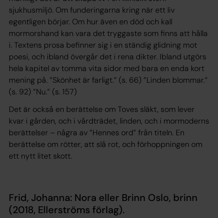
sjukhusmiljö. Om funderingarna kring när ett liv
egentligen börjar. Om hur även en död och kall
mormorshand kan vara det tryggaste som finns att hålla
i. Textens prosa befinner sig i en ständig glidning mot
poesi, och ibland övergår det i rena dikter. Ibland utgörs
hela kapitel av tomma vita sidor med bara en enda kort
mening på. ”Skönhet är farligt.” (s. 66) ”Linden blommar.”
(s. 92) ”Nu.” (s. 157)
Det är också en berättelse om Toves släkt, som lever
kvar i gården, och i vårdträdet, linden, och i mormoderns
berättelser – några av ”Hennes ord” från titeln. En
berättelse om rötter, att slå rot, och förhoppningen om
ett nytt litet skott.
Frid, Johanna: Nora eller Brinn Oslo, brinn
(2018, Ellerströms förlag).