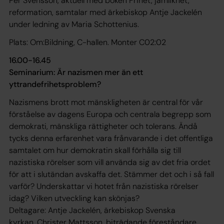
Per Svensson, aktuell med boken Frihet, jämlikhet,
reformation, samtalar med ärkebiskop Antje Jackelén
under ledning av Maria Schottenius.
Plats: Om:Bildning, C-hallen. Monter C02:02
16.00-16.45
Seminarium: Är nazismen mer än ett
yttrandefrihetsproblem?
Nazismens brott mot mänskligheten är central för vår
förståelse av dagens Europa och centrala begrepp som
demokrati, mänskliga rättigheter och tolerans. Ändå
tycks denna erfarenhet vara frånvarande i det offentliga
samtalet om hur demokratin skall förhålla sig till
nazistiska rörelser som vill använda sig av det fria ordet
för att i slutändan avskaffa det. Stämmer det och i så fall
varför? Underskattar vi hotet från nazistiska rörelser
idag? Vilken utveckling kan skönjas?
Deltagare: Antje Jackelén, ärkebiskop Svenska
kyrkan, Christer Mattsson, biträdande föreståndare