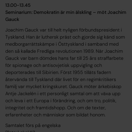
13.00-13.45
Seminarium: Demokratin är min älskling – möt Joachim
Gauck
Joachim Gauck var till helt nyligen förbundspresident i
Tyskland. Han är luthersk präst och gjorde sig känd som
medborgarrättskämpe i Östtyskland i samband med
den så kallade Fredliga revolutionen 1989. När Joachim
Gauck var barn dömdes hans far till 25 års straffarbete
för spionage och antisovjetisk uppvigling och
deporterades till Sibirien. Först 1955 tilläts fadern
återvända till Tyskland där livet för en regimkritikers
familj var mycket kringskuret. Gauck möter ärkebiskop
Antje Jackelén i ett personligt samtal om att växa upp
och leva i ett Europa i förändring, och om tro, politik,
integritet och framtidshopp. Och om de texter,
erfarenheter och människor som bildat honom.
Samtalet förs på engelska