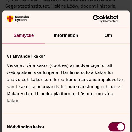
Segerstedtinstitutet, Heléne Lööw, docent i historia,
Uppsala universitet, Emanuel Karlsten, journalist.
Moderator: Björn Linnell, litteraturvetare och f d
förläggare.
Samtycke
Information
Om
Plats: Debattscenen, Kongressfoajén
18.00-18.20
Jerusalem & jag
Vi använder kakor
Anita Goldman har skrivit en blandning mellan
Vissa av våra kakor (cookies) är nödvändiga för att
självbiografi och essä med utgångspunkt i sin förra
webbplatsen ska fungera. Här finns också kakor för
hemstad Jerusalem. En stad som utvald och helig för
analys och kakor som förbättrar din användarupplevelse,
flera religioner, men också är ständigt konfliktfylld. Hon
samt kakor som används för marknadsföring och när vi
samtalar med Antje Jackelén.
länkar vidare till andra plattformar. Läs mer om våra
kakor.
Plats: Se Människan, G-hallen. Monter G02:10
Lördag 30 september
Samtyckesval
Nödvändiga kakor