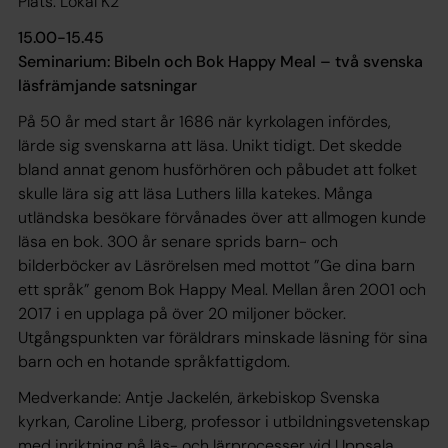
Plats: Lokal K2
15.00-15.45
Seminarium: Bibeln och Bok Happy Meal – två svenska
läsfrämjande satsningar
På 50 år med start år 1686 när kyrkolagen infördes,
lärde sig svenskarna att läsa. Unikt tidigt. Det skedde
bland annat genom husförhören och påbudet att folket
skulle lära sig att läsa Luthers lilla katekes. Många
utländska besökare förvånades över att allmogen kunde
läsa en bok. 300 år senare sprids barn- och
bilderböcker av Läsrörelsen med mottot ”Ge dina barn
ett språk” genom Bok Happy Meal. Mellan åren 2001 och
2017 i en upplaga på över 20 miljoner böcker.
Utgångspunkten var föräldrars minskade läsning för sina
barn och en hotande språkfattigdom.
Medverkande: Antje Jackelén, ärkebiskop Svenska
kyrkan, Caroline Liberg, professor i utbildningsvetenskap
med inriktning på läs- och lärprocesser vid Uppsala