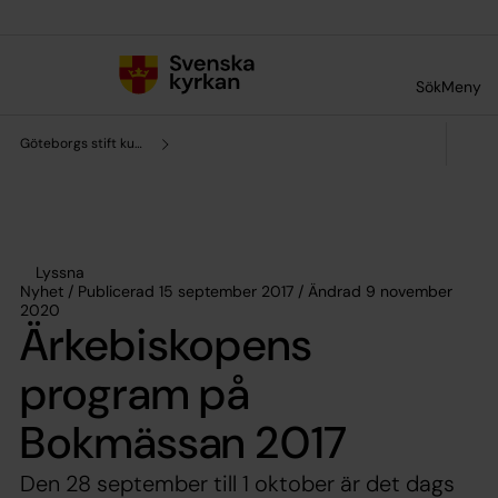
Till innehållet
Till undermeny
Sök
Meny
Göteborgs stift kultursamverkan
Lyssna
Nyhet / Publicerad 15 september 2017 / Ändrad 9 november
2020
Ärkebiskopens
program på
Bokmässan 2017
Den 28 september till 1 oktober är det dags