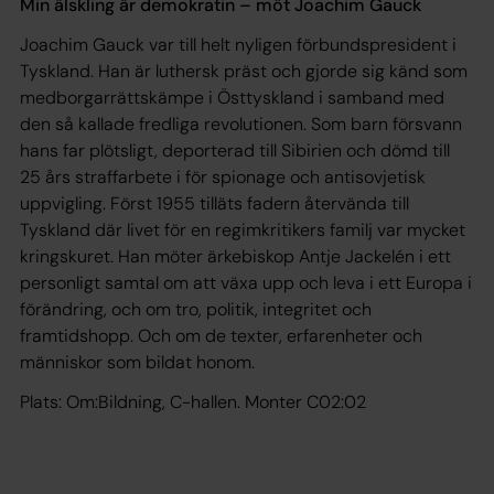
Min älskling är demokratin – möt Joachim Gauck
Joachim Gauck var till helt nyligen förbundspresident i
Tyskland. Han är luthersk präst och gjorde sig känd som
medborgarrättskämpe i Östtyskland i samband med
den så kallade fredliga revolutionen. Som barn försvann
hans far plötsligt, deporterad till Sibirien och dömd till
25 års straffarbete i för spionage och antisovjetisk
uppvigling. Först 1955 tilläts fadern återvända till
Tyskland där livet för en regimkritikers familj var mycket
kringskuret. Han möter ärkebiskop Antje Jackelén i ett
personligt samtal om att växa upp och leva i ett Europa i
förändring, och om tro, politik, integritet och
framtidshopp. Och om de texter, erfarenheter och
människor som bildat honom.
Plats: Om:Bildning, C-hallen. Monter C02:02