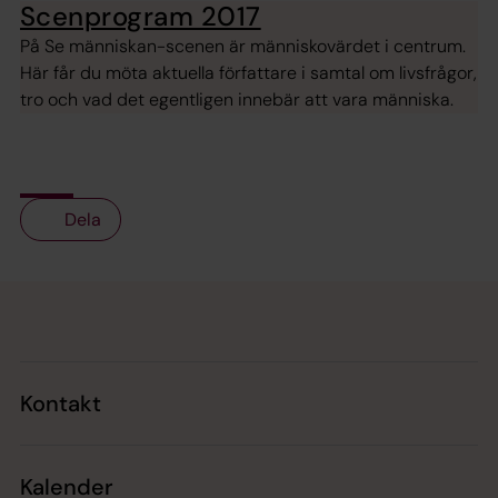
Scenprogram 2017
På Se människan-scenen är människovärdet i centrum.
Här får du möta aktuella författare i samtal om livsfrågor,
tro och vad det egentligen innebär att vara människa.
Dela
Tillbaka till toppen
Tillbaka till innehållet
Kontakt
Kalender