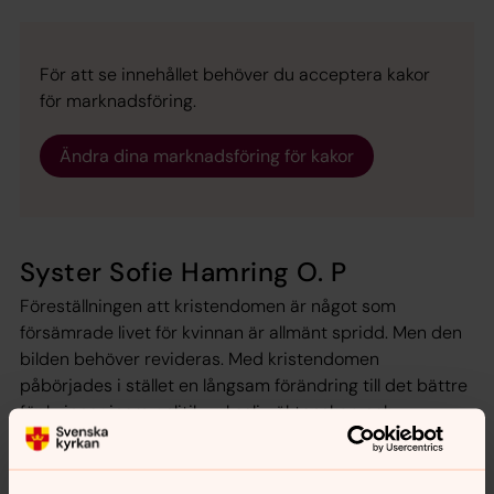
För att se innehållet behöver du acceptera kakor
för marknadsföring.
Ändra dina marknadsföring för kakor
Syster Sofie Hamring O. P
Föreställningen att kristendomen är något som
försämrade livet för kvinnan är allmänt spridd. Men den
bilden behöver revideras. Med kristendomen
påbörjades i stället en långsam förändring till det bättre
för kvinnor inom politik, yrkesliv, äktenskap och
intellektuellt liv, med en höjdpunkt under medeltiden.
Syster Sofie Hamring O. P. i samtal med Werner G.
Jeanrond, professor i systematisk teologi.