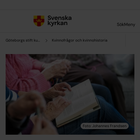
Till innehållet
Till undermeny
Sök
Meny
Göteborgs stift kultursamverkan
Kvinnofrågor och kvinnohistoria