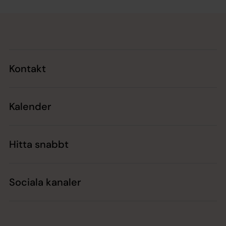
Tillbaka till toppen
Tillbaka till innehållet
Kontakt
Kalender
Hitta snabbt
Sociala kanaler