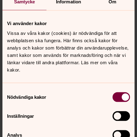
Samtycke
Information
Om
Vi använder kakor
För att se innehållet behöver du acceptera kakor
Vissa av våra kakor (cookies) är nödvändiga för att
för marknadsföring.
webbplatsen ska fungera. Här finns också kakor för
analys och kakor som förbättrar din användarupplevelse,
Se videon på YouTube i stället.
samt kakor som används för marknadsföring och när vi
länkar vidare till andra plattformar. Läs mer om våra
Ändra inställningar
kakor.
Samtyckesval
Nödvändiga kakor
För att se innehållet behöver du acceptera kakor
för marknadsföring.
Inställningar
Ändra dina marknadsföring för kakor
Analys