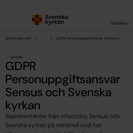
Till innehållet
Till undermeny
Sök
Meny
Göteborgs stift
...
GDPR Personuppgiftsansvar Sensus och Sven
Lyssna
GDPR
Personuppgiftsansvar
Sensus och Svenska
kyrkan
Representanter från inTechrity, Sensus och
Svenska kyrkan på nationell nivå har