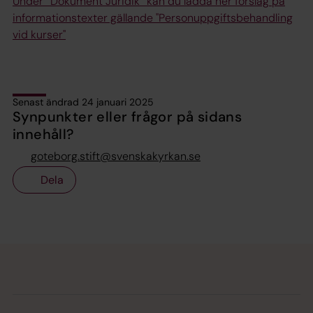
Under ”Dokument Juridik” kan du ladda ner förslag på
informationstexter gällande "Personuppgiftsbehandling
vid kurser"
Senast ändrad 24 januari 2025
Synpunkter eller frågor på sidans
innehåll?
goteborg.stift@svenskakyrkan.se
Dela
Tillbaka till toppen
Tillbaka till innehållet