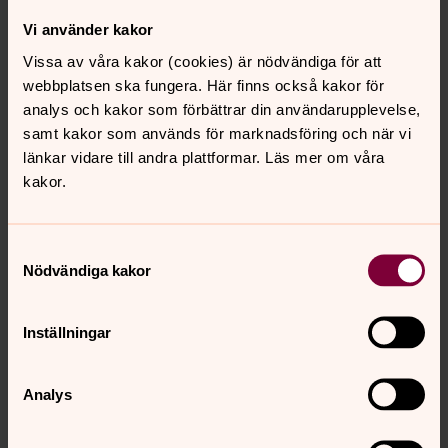
Vi använder kakor
Slutsats
Vissa av våra kakor (cookies) är nödvändiga för att
webbplatsen ska fungera. Här finns också kakor för
I punkterna 1–5
är både Sensus och enheten
analys och kakor som förbättrar din användarupplevelse,
självständigt personuppgiftsansvariga för sina
samt kakor som används för marknadsföring och när vi
respektive behandlingar av personuppgifter. Därför
länkar vidare till andra plattformar. Läs mer om våra
behövs varken personuppgiftsbiträdesavtal eller data-
kakor.
delningsavtal. Enheten kan tryggt överföra de
personuppgifter som behövs till Sensus.
Vad gäller
punkt 6
behövs dock ett
Samtyckesval
Nödvändiga kakor
personuppgiftsbiträdesavtal, eftersom Sensus
behandlar personuppgifter för enhetens räkning. Punkt
6 är en ovanlig situation i sammanhanget, och
Inställningar
frekvensen av den lösningen verkar vara på väg att avta
mer och mer. Om en enhet tar hjälp av Sensus på detta
sätt behöver dock ett avtal upprättas oavsett hur länge
Analys
framöver man planerar att fortsätta den hanteringen.
Med hänsyn till att situationen är så ovanlig kommer