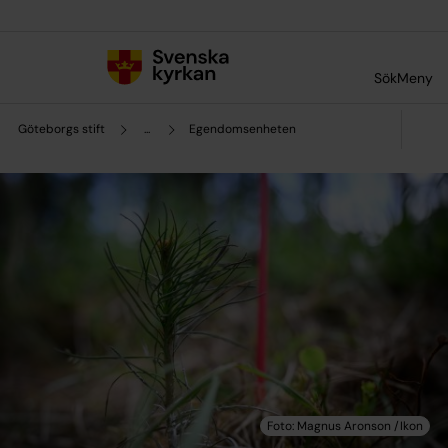
Till innehållet
Till undermeny
Sök
Meny
Göteborgs stift
...
Egendomsenheten