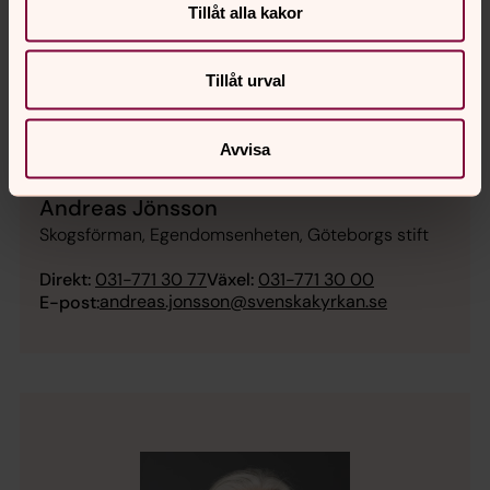
Tillåt alla kakor
Tillåt urval
Avvisa
Andreas Jönsson
Skogsförman, Egendomsenheten, Göteborgs stift
Direkt:
031-771 30 77
Växel:
031-771 30 00
andreas.jonsson@svenskakyrkan.se
E-post: