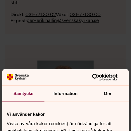
stift
Direkt:
031-771 30 02
Växel:
031-771 30 00
per-erik.hallin@svenskakyrkan.se
E-post:
Samtycke
Information
Om
Vi använder kakor
Vissa av våra kakor (cookies) är nödvändiga för att
webbplatsen ska fungera. Här finns också kakor för