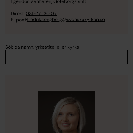
Egendomsenheten, Göteborgs stift
Direkt:
031-771 30 07
fredrik.tengberg@svenskakyrkan.se
E-post:
Sök på namn, yrkestitel eller kyrka