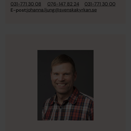
031-771 30 08
076-147 82 24
031-771 30 00
johanna.ljung@svenskakyrkan.se
E-post: