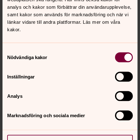
analys och kakor som förbättrar din användarupplevelse,
samt kakor som används för marknadsföring och när vi
Andreas Johansson
länkar vidare till andra plattformar. Läs mer om våra
Strategisk samordnare hållbar mobilitet,
kakor.
Egendomsenheten, Göteborgs stift
Direkt:
Mobil:
Växel:
Samtyckesval
031-771 30 72
076-762 12 70
031-771 30 00
Nödvändiga kakor
andreas.johansson7@svenskakyrkan.se
E-post:
Inställningar
Analys
Marknadsföring och sociala medier