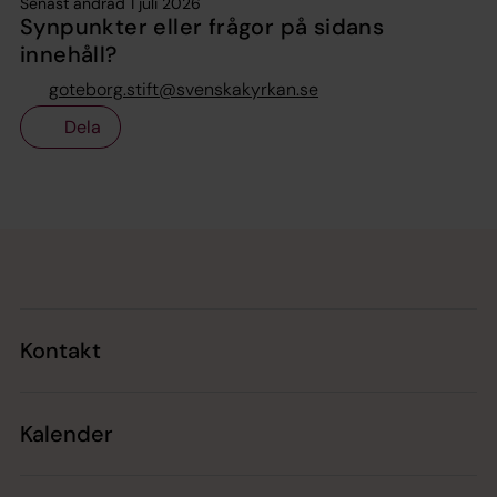
Senast ändrad 1 juli 2026
Synpunkter eller frågor på sidans
innehåll?
goteborg.stift@svenskakyrkan.se
Dela
Tillbaka till toppen
Tillbaka till innehållet
Kontakt
Kalender