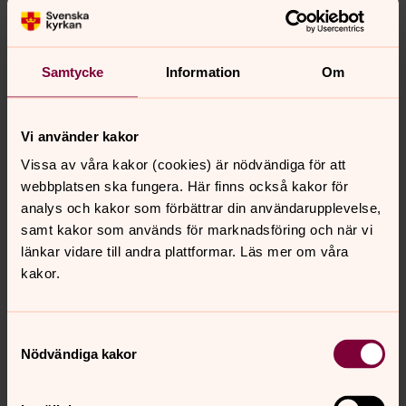
Dina uppgifter sparas så länge du väljer att
prenumerera på vårt nyhetsbrev. När du väljer att
avsluta din prenumeration raderas dina sparade
Samtycke
Information
Om
uppgifter från prenumerationslistan.
Vi använder kakor
Vissa av våra kakor (cookies) är nödvändiga för att
webbplatsen ska fungera. Här finns också kakor för
Dataskyddsombud
analys och kakor som förbättrar din användarupplevelse,
samt kakor som används för marknadsföring och när vi
Xeeda
länkar vidare till andra plattformar. Läs mer om våra
dso@xeeda.se
kakor.
Samtyckesval
Nödvändiga kakor