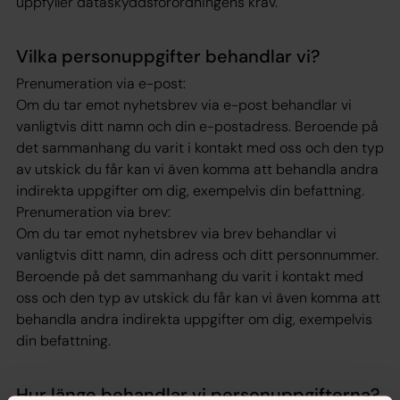
uppfyller dataskyddsförordningens krav.
Vilka personuppgifter behandlar vi?
Prenumeration via e-post:
Om du tar emot nyhetsbrev via e-post behandlar vi
vanligtvis ditt namn och din e-postadress. Beroende på
det sammanhang du varit i kontakt med oss och den typ
av utskick du får kan vi även komma att behandla andra
indirekta uppgifter om dig, exempelvis din befattning.
Prenumeration via brev:
Om du tar emot nyhetsbrev via brev behandlar vi
vanligtvis ditt namn, din adress och ditt personnummer.
Beroende på det sammanhang du varit i kontakt med
oss och den typ av utskick du får kan vi även komma att
behandla andra indirekta uppgifter om dig, exempelvis
din befattning.
Hur länge behandlar vi personuppgifterna?