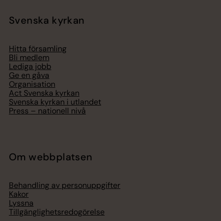
Svenska kyrkan
Hitta församling
Bli medlem
Lediga jobb
Ge en gåva
Organisation
Act Svenska kyrkan
Svenska kyrkan i utlandet
Press – nationell nivå
Om webbplatsen
Behandling av personuppgifter
Kakor
Lyssna
Tillgänglighetsredogörelse