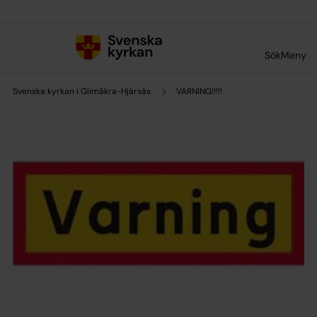
Till innehållet
Till undermeny
Sök
Meny
Svenska kyrkan i Glimåkra-Hjärsås
VARNING!!!!!