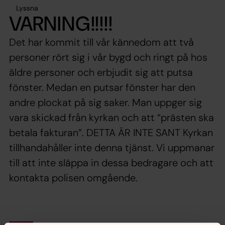
Lyssna
VARNING!!!!!
Det har kommit till vår kännedom att två
personer rört sig i vår bygd och ringt på hos
äldre personer och erbjudit sig att putsa
fönster. Medan en putsar fönster har den
andre plockat på sig saker. Man uppger sig
vara skickad från kyrkan och att “prästen ska
betala fakturan”. DETTA ÄR INTE SANT Kyrkan
tillhandahåller inte denna tjänst. Vi uppmanar
till att inte släppa in dessa bedragare och att
kontakta polisen omgående.