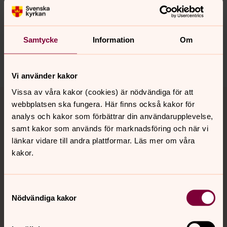
Senast ändrad 23 november 2022
Synpunkter eller frågor på sidans
innehåll?
Samtycke
Information
Om
glimakra-hjarsas.forsamling@svenskakyrkan.se
Dela
Vi använder kakor
Tillbaka till toppen
Tillbaka till innehållet
Vissa av våra kakor (cookies) är nödvändiga för att
webbplatsen ska fungera. Här finns också kakor för
analys och kakor som förbättrar din användarupplevelse,
samt kakor som används för marknadsföring och när vi
länkar vidare till andra plattformar. Läs mer om våra
Kontakt
kakor.
Kalender
Samtyckesval
Nödvändiga kakor
Hitta snabbt