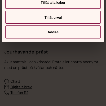
Tillåt alla kakor
Sociala kanaler
Tillåt urval
Avvisa
Jourhavande präst
Akut samtals- och krisstöd. Prata eller chatta anonymt
med en präst på kvällar och nätter.
Chatt
Digitalt brev
Telefon 112