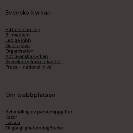
Svenska kyrkan
Hitta församling
Bli medlem
Lediga jobb
Ge en gåva
Organisation
Act Svenska kyrkan
Svenska kyrkan i utlandet
Press – nationell nivå
Om webbplatsen
Behandling av personuppgifter
Kakor
Lyssna
Tillgänglighetsredogörelse