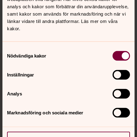
Senast ändrad 10 december 2024
analys och kakor som förbättrar din användarupplevelse,
Synpunkter eller frågor på sidans
samt kakor som används för marknadsföring och när vi
innehåll?
länkar vidare till andra plattformar. Läs mer om våra
gislaved.pastorat@svenskakyrkan.se
kakor.
Dela
Samtyckesval
Tillbaka till toppen
Tillbaka till innehållet
Nödvändiga kakor
Inställningar
Kontakt
Analys
Kalender
Marknadsföring och sociala medier
Hitta snabbt