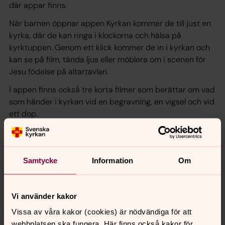
där appar finns.
När barnen öppnar appen Kyrkan kommer de till just en
kyrka, där de kan ringa i klockorna och hälsa på
kyrktuppen. Genom ett klick kommer de in i kyrkan och
kan se på film, tända ljus eller möblera om i scenen för
Jesu födelse på altartavlan.
I appen finns också tre korta filmer som berättar om vad
som händer i kyrkan vid en begravning, en vigsel och vid
ett dop.
https://www.svenskakyrkan.se/nyheter/svenska-kyrkan-
Samtycke
Information
Om
lanserar-app-for-barn
Vi använder kakor
Vissa av våra kakor (cookies) är nödvändiga för att
webbplatsen ska fungera. Här finns också kakor för