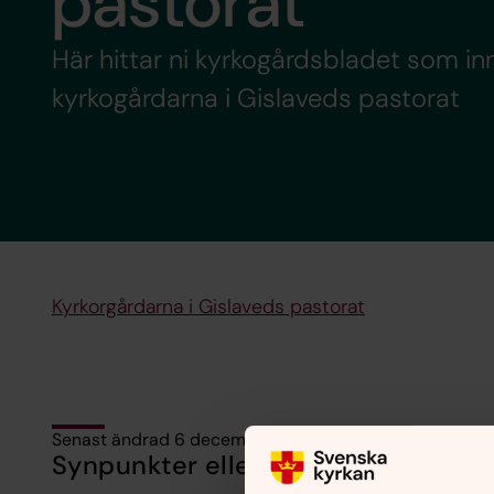
pastorat
Här hittar ni kyrkogårdsbladet som in
kyrkogårdarna i Gislaveds pastorat
Kyrkorgårdarna i Gislaveds pastorat
Senast ändrad 6 december 2024
Synpunkter eller frågor på sidans i