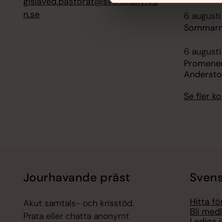
gislaved.pastorat@svenskakyrka
n.se
6 augusti
Sommarmu
6 augusti
Promene
Andersto
Se fler 
Jourhavande präst
Svens
Hitta f
Akut samtals- och krisstöd.
Bli med
Prata eller chatta anonymt
Lediga 