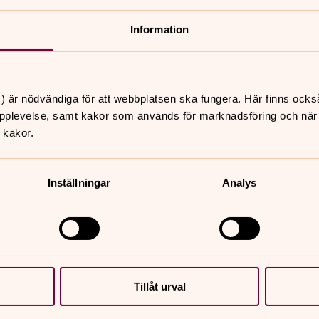
Information
) är nödvändiga för att webbplatsen ska fungera. Här finns ocks
pplevelse, samt kakor som används för marknadsföring och när vi
 kakor.
er
Hitta snabbt
Inställningar
Analys
Sidkarta
 14.00
ffe i
ngshemmets trädgård,
rps församlingshem
 14.00
Tillåt urval
 Sandvik, Sandviks
uga