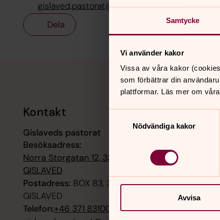
gislaved.pastorat@svenskakyrkan.se
Samtycke
Dela
Vi använder kakor
Tillbaka till toppen
Tillbaka till innehållet
Vissa av våra kakor (cookies
som förbättrar din användaru
plattformar. Läs mer om våra
Kontakt
Kalend
Samtyckesval
Nödvändiga kakor
Gislaveds pastorat
6 augusti
Besöksadress:
Sommarka
församli
Norra Storgatan 12, 33230
Andersto
GISLAVED
Postadress:
BOX 83, 33222
6 augusti
GISLAVED
Avvisa
Sommar i
Telefon:
+46 371 83100
sockenst