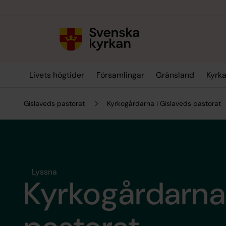
Till innehållet
Till undermeny
Livets högtider
Församlingar
Gränsland
Kyrka
Gislaveds pastorat
Kyrkogårdarna i Gislaveds pastorat
Lyssna
Kyrkogårdarna 