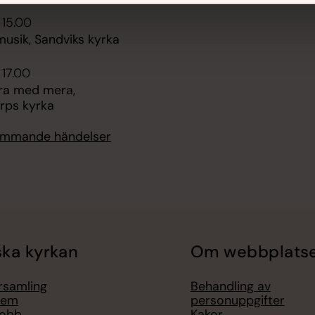
 15.00
sik, Sandviks kyrka
 17.00
ra med mera,
rps kyrka
kommande händelser
ka kyrkan
Om webbplats
örsamling
Behandling av
lem
personuppgifter
jobb
Kakor