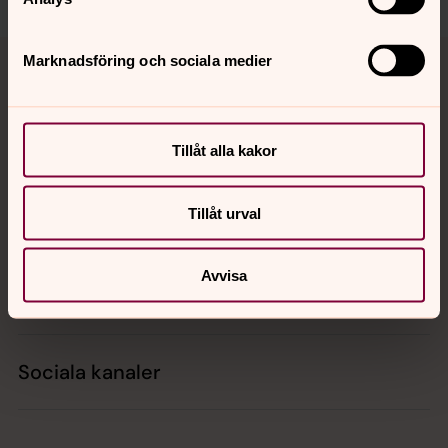
Tillbaka till toppen
Tillbaka till innehållet
Marknadsföring och sociala medier
Kontakt
Tillåt alla kakor
Tillåt urval
Kalender
Avvisa
Hitta snabbt
Sociala kanaler