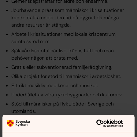
Gemenskapsträffar för äldre och ensamma.
Jourhavande präst som människor i krissituationer
kan kontakta under den tid på dygnet då många
andra resurser är stängda.
Arbete i krissituationer med lokala kriscentrum,
samtalsstöd m.m.
Själavårdssamtal när livet känns tufft och man
behöver någon att prata med.
Gratis eller subventionerad familjerådgivning.
Olika projekt för stöd till människor i arbetslöshet.
Ett rikt musikliv med körer och musiker.
Underhållet av våra kyrkobyggnader och kulturarv.
Stöd till människor på flykt, både i Sverige och
utomlands.
Stöd till de som sörjer.
Stöd till människor som är nya i Sverige att lära sig
svenska och komma in i samhället.