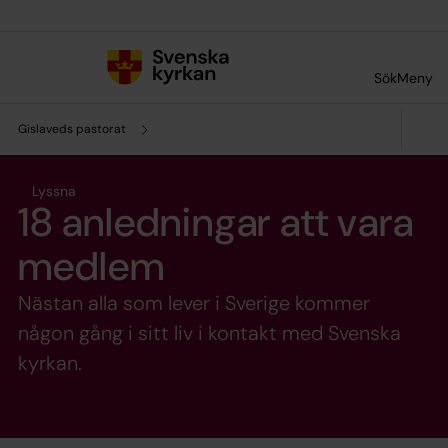
Till innehållet
Till undermeny
Sök
Meny
Gislaveds pastorat
Lyssna
18 anledningar att vara
medlem
Nästan alla som lever i Sverige kommer
någon gång i sitt liv i kontakt med Svenska
kyrkan.