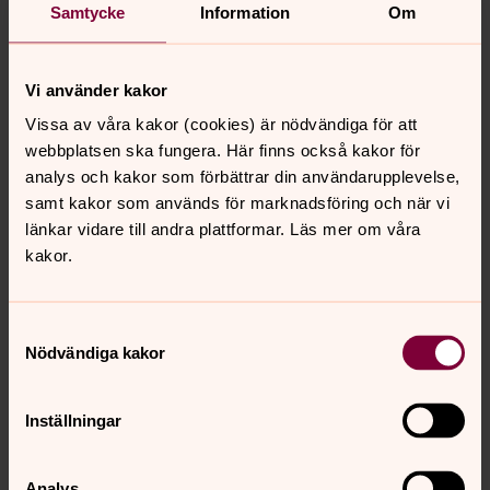
Samtycke
Information
Om
Tillfälligt ekonomiskt stöd när det verkligen krisar.
Stöd till svenskar som befinner sig utomlands.
Vi använder kakor
Stöd inom vård, försvar, universitet och fängelser
Vissa av våra kakor (cookies) är nödvändiga för att
Bidra till Svenska Kyrkans Internationella arbete vid
webbplatsen ska fungera. Här finns också kakor för
katastrofer, men också bidra till kyrkans olika
analys och kakor som förbättrar din användarupplevelse,
biståndsprojekt.
samt kakor som används för marknadsföring och när vi
https://www.svenskakyrkan.se/medlem/arton-
länkar vidare till andra plattformar. Läs mer om våra
anledningar
kakor.
Samtyckesval
Senast ändrad 26 november 2024
Nödvändiga kakor
Synpunkter eller frågor på sidans
innehåll?
Inställningar
gislaved.pastorat@svenskakyrkan.se
Dela
Analys