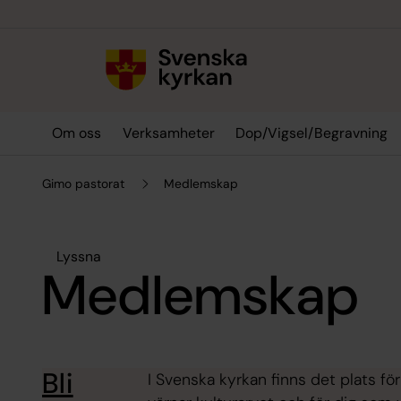
Till innehållet
Till undermeny
Om oss
Verksamheter
Dop/Vigsel/Begravning
Gimo pastorat
Medlemskap
Lyssna
Medlemskap
Bli
I Svenska kyrkan finns det plats för 