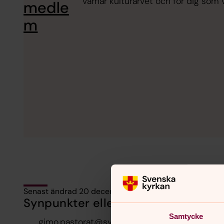
värnar kulturarvet och för dig som 
medle
m
Senast ändrad 20 december 2022
Synpunkter eller frågor på sidans i
Samtycke
gimo.pastorat@svenskakyrkan.se