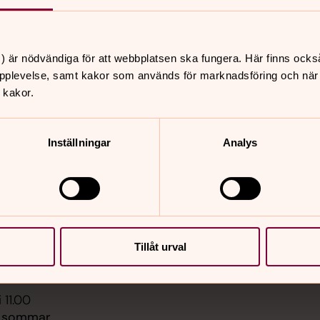
) är nödvändiga för att webbplatsen ska fungera. Här finns ocks
pplevelse, samt kakor som används för marknadsföring och när vi
 kakor.
Inställningar
Analys
er
Hitta snabbt
Sidkarta
 18.00
t i det gröna
ansens pärlor
i 18.30
Tillåt urval
vid ån Skäfthammar
 11.00
e sommar