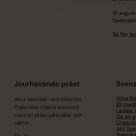
16 august
Gudstjän
Se fler 
Jourhavande präst
Svens
Hitta f
Akut samtals- och krisstöd.
Bli med
Prata eller chatta anonymt
Lediga 
med en präst på kvällar och
Ge en g
Organis
nätter.
Act Sve
Svenska