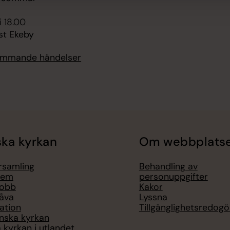
i 18.00
st Ekeby
kommande händelser
ka kyrkan
Om webbplats
örsamling
Behandling av
lem
personuppgifter
jobb
Kakor
åva
Lyssna
ation
Tillgänglighetsredogö
nska kyrkan
 kyrkan i utlandet