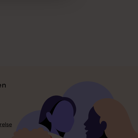
en
relse