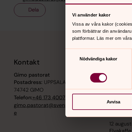
Dela
Vi använder kakor
Vissa av våra kakor (cookies
som förbättrar din användaru
Tillbaka till toppen
Tillbaka till innehållet
plattformar. Läs mer om våra
Samtyckesval
Nödvändiga kakor
Kontakt
Kalend
Gimo pastorat
9 augusti
Postadress:
UPPSALAVÄGEN 21,
Gudstjäns
frälsarkr
74742 GIMO
Telefon:
+46 173 40077
10 august
Avvisa
gimo.pastorat@svenskakyrkan.s
Allsång 
e
12 augusti
Elvakaff