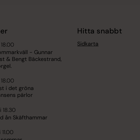
er
Hitta snabbt
Sidkarta
 18.00
sommarkväll - Gunnar
ist & Bengt Bäckestrand,
rgel.
 18.00
t i det gröna
ansens pärlor
i 18.30
vid ån Skäfthammar
 11.00
e sommar