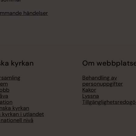
kommande händelser
ka kyrkan
Om webbplats
örsamling
Behandling av
lem
personuppgifter
jobb
Kakor
åva
Lyssna
ation
Tillgänglighetsredogö
nska kyrkan
 kyrkan i utlandet
nationell nivå