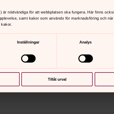
ni koncentrera er helt på varandra. Om ni
t dem sjunga en sång eller läsa en dikt
) är nödvändiga för att webbplatsen ska fungera. Här finns ocks
pplevelse, samt kakor som används för marknadsföring och när vi
en en möjlighet att uttrycka sin
 kakor.
 ni får vara i centrum för deras omsorg.
Inställningar
Analys
nnehåll?
Tillåt urval