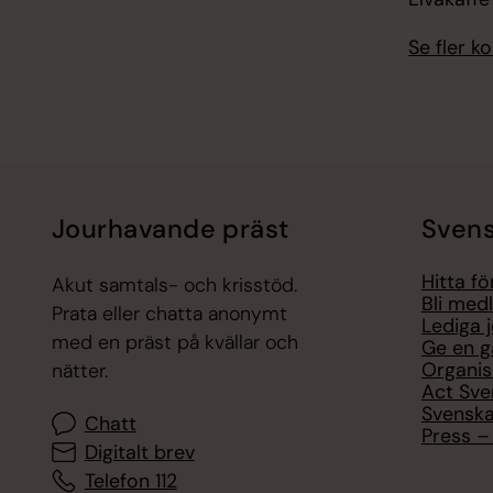
Se fler 
Jourhavande präst
Svens
Hitta f
Akut samtals- och krisstöd.
Bli med
Prata eller chatta anonymt
Lediga 
med en präst på kvällar och
Ge en g
Organis
nätter.
Act Sve
Svenska
Chatt
Press – 
Digitalt brev
Telefon 112