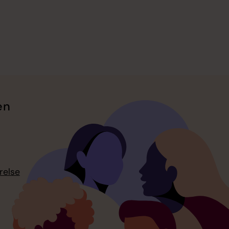
en
relse