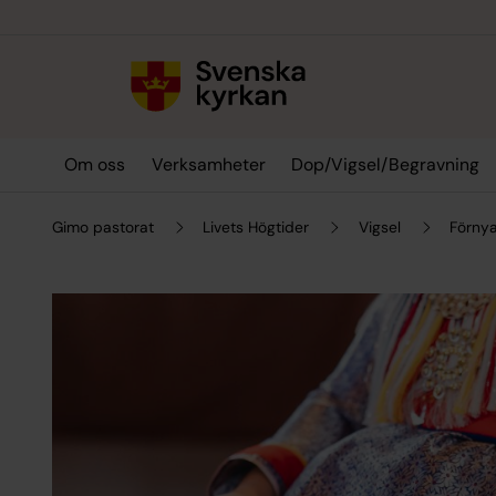
Till innehållet
Till undermeny
Om oss
Verksamheter
Dop/Vigsel/Begravning
Gimo pastorat
Livets Högtider
Vigsel
Förny