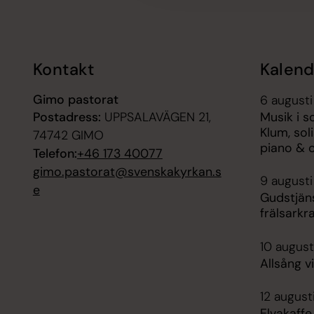
Tillbaka till toppen
Tillbaka till innehållet
Kontakt
Kalend
Gimo pastorat
6 augusti
Postadress:
UPPSALAVÄGEN 21,
Musik i 
Klum, sol
74742 GIMO
piano & o
Telefon:
+46 173 40077
gimo.pastorat@svenskakyrkan.s
9 augusti
e
Gudstjäns
frälsarkr
10 august
Allsång 
12 augusti
Elvakaff