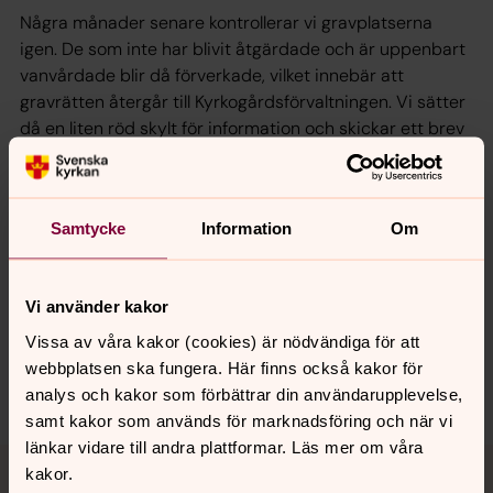
Några månader senare kontrollerar vi gravplatserna
igen. De som inte har blivit åtgärdade och är uppenbart
vanvårdade blir då förverkade, vilket innebär att
gravrätten återgår till Kyrkogårdsförvaltningen. Vi sätter
då en liten röd skylt för information och skickar ett brev
till gravrättsinnehavaren.
Samtycke
Information
Om
Senast ändrad 26 juni 2025
Synpunkter eller frågor på sidans
Vi använder kakor
innehåll?
Vissa av våra kakor (cookies) är nödvändiga för att
gimo.pastorat@svenskakyrkan.se
webbplatsen ska fungera. Här finns också kakor för
Dela
analys och kakor som förbättrar din användarupplevelse,
samt kakor som används för marknadsföring och när vi
länkar vidare till andra plattformar. Läs mer om våra
Tillbaka till toppen
Tillbaka till innehållet
kakor.