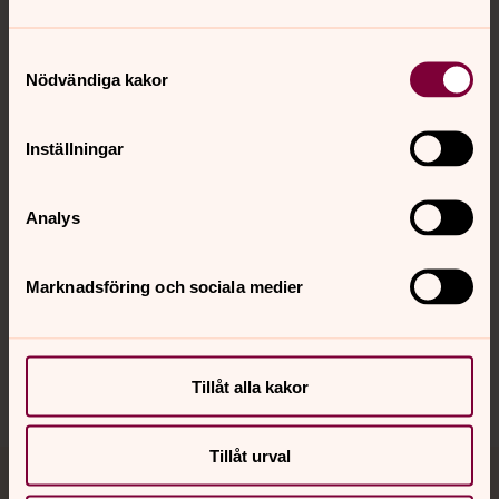
Samtyckesval
Kontakt
Nödvändiga kakor
Inställningar
Kalender
Analys
Hitta snabbt
Marknadsföring och sociala medier
Sociala kanaler
Tillåt alla kakor
Tillåt urval