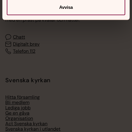
Jourhavande präst
Avvisa
Akut samtals- och krisstöd. Prata eller chatta anonymt
med en präst på kvällar och nätter.
Chatt
Digitalt brev
Telefon 112
Svenska kyrkan
Hitta församling
Bli medlem
Lediga jobb
Ge en gåva
Organisation
Act Svenska kyrkan
Svenska kyrkan i utlandet