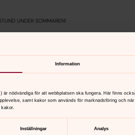
 STUND UNDER SOMMAREN!
eller Angelica Örneholm under slutet
affe och samtalar.
 Hus
Information
) är nödvändiga för att webbplatsen ska fungera. Här finns ocks
pplevelse, samt kakor som används för marknadsföring och när vi
 kakor.
nnehåll?
Inställningar
Analys