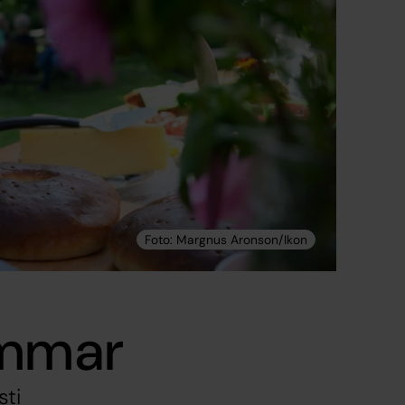
ommar
sti