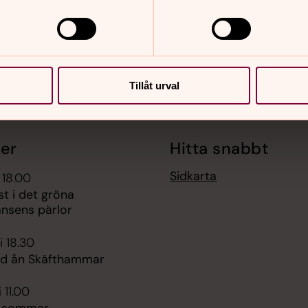
Tillåt urval
er
Hitta snabbt
Sidkarta
 18.00
t i det gröna
ansens pärlor
i 18.30
vid ån Skäfthammar
 11.00