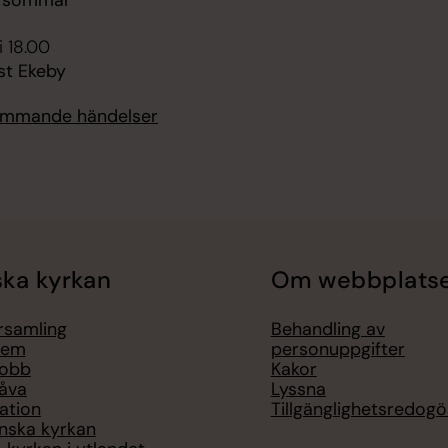
e sommar
i 18.00
st Ekeby
kommande händelser
ka kyrkan
Om webbplats
örsamling
Behandling av
lem
personuppgifter
jobb
Kakor
åva
Lyssna
ation
Tillgänglighetsredogö
nska kyrkan