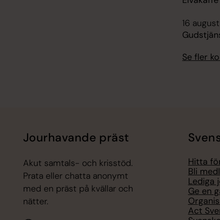
Elvakaff
16 august
Gudstjän
Se fler 
Jourhavande präst
Svens
Hitta f
Akut samtals- och krisstöd.
Bli med
Prata eller chatta anonymt
Lediga 
med en präst på kvällar och
Ge en g
Organis
nätter.
Act Sve