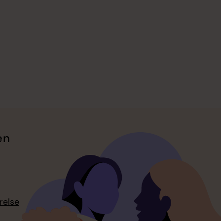
en
relse