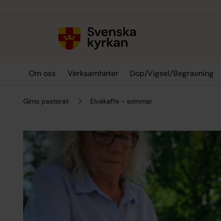
Till innehållet
Till undermeny
Om oss
Verksamheter
Dop/Vigsel/Begravning
Gimo pastorat
Elvakaffe - sommar