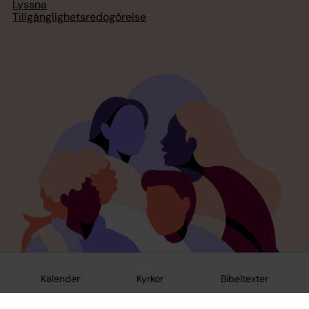
Lyssna
Tillgänglighetsredogörelse
Kalender
Kyrkor
Bibeltexter