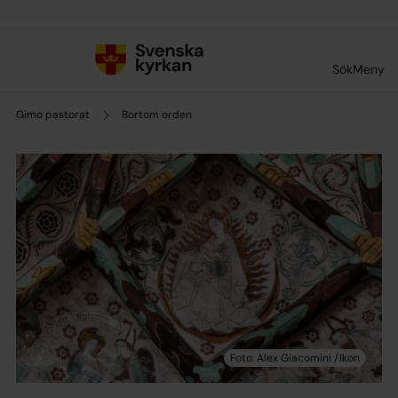
Till innehållet
Till undermeny
Sök
Meny
Gimo pastorat
Bortom orden