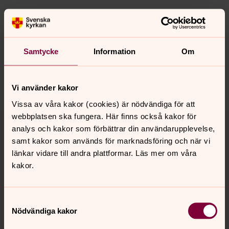
Senast ändrad 11 september 2024
Synpunkter eller frågor på sidans
innehåll?
Samtycke
Information
Om
gimo.pastorat@svenskakyrkan.se
Dela
Vi använder kakor
Vissa av våra kakor (cookies) är nödvändiga för att
Tillbaka till toppen
Tillbaka till innehållet
webbplatsen ska fungera. Här finns också kakor för
analys och kakor som förbättrar din användarupplevelse,
samt kakor som används för marknadsföring och när vi
länkar vidare till andra plattformar. Läs mer om våra
Kontakt
kakor.
Samtyckesval
Kalender
Nödvändiga kakor