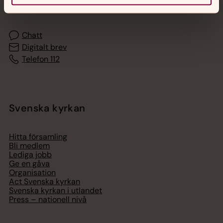
med en präst på kvällar och nätter.
Chatt
Digitalt brev
Telefon 112
Svenska kyrkan
Hitta församling
Bli medlem
Lediga jobb
Ge en gåva
Organisation
Act Svenska kyrkan
Svenska kyrkan i utlandet
Press – nationell nivå