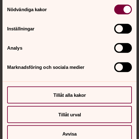
Kontakt
Samtyckesval
Nödvändiga kakor
Kalender
Inställningar
Analys
Hitta snabbt
Marknadsföring och sociala medier
Sociala kanaler
Tillåt alla kakor
Tillåt urval
Jourhavande präst
Avvisa
Akut samtals- och krisstöd. Prata eller chatta anonymt