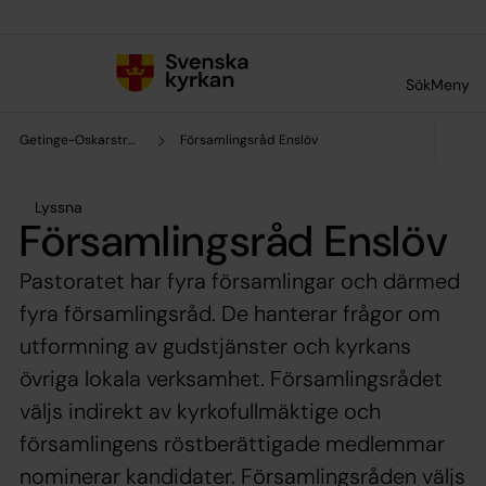
Till innehållet
Till undermeny
Sök
Meny
Getinge-Oskarströms pastorat
Församlingsråd Enslöv
Lyssna
Församlingsråd Enslöv
Pastoratet har fyra församlingar och därmed
fyra församlingsråd. De hanterar frågor om
utformning av gudstjänster och kyrkans
övriga lokala verksamhet. Församlingsrådet
väljs indirekt av kyrkofullmäktige och
församlingens röstberättigade medlemmar
nominerar kandidater. Församlingsråden väljs