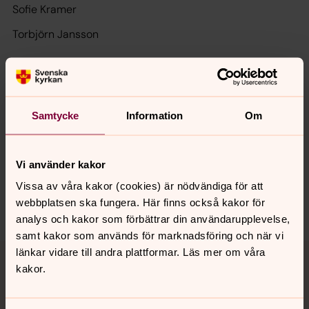
Sofie Kramer
Torbjörn Jansson
Senast ändrad 15 juni 2026
Synpunkter eller frågor på sidans
Samtycke
Information
Om
innehåll?
getinge-oskarstrom.pastorat@svenskakyrkan.se
Vi använder kakor
Dela
Vissa av våra kakor (cookies) är nödvändiga för att
webbplatsen ska fungera. Här finns också kakor för
analys och kakor som förbättrar din användarupplevelse,
samt kakor som används för marknadsföring och när vi
Tillbaka till toppen
Tillbaka till innehållet
länkar vidare till andra plattformar. Läs mer om våra
kakor.